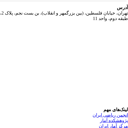
رس
تهران، خیابان فلسطین، (بین بزرگمهر و انقلاب)، بن بست نجم، پلاک 2،
قه دوم، واحد 11
نک‌های مهم
جمن ریاضی ایران
وهشکده آمار
کز آمار ایران