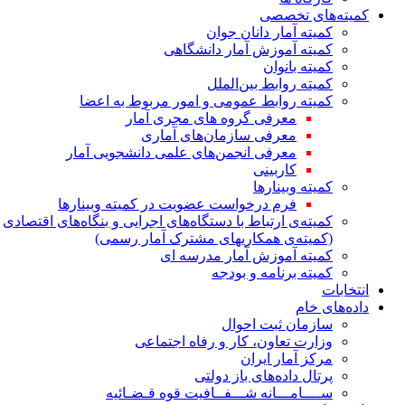
کمیته‌های تخصصی
کمیته آمار دانان جوان
کمیته آموزش آمار دانشگاهی
کمیته بانوان
کمیته روابط بین‌الملل
کمیته روابط عمومی و امور مربوط به اعضا
معرفی گروه های مجری آمار
معرفی سازمان‌های آماری
معرفی انجمن‌های علمی دانشجویی آمار
کاربینی
کمیته وبینارها
فرم درخواست عضویت در کمیته وبینارها
کمیته‌ی ارتباط با دستگاه‌های اجرایی و بنگاه‌های اقتصادی
(کمیته‌ی همکاریهای مشترک آمار رسمی)
کمیته آموزش آمار مدرسه ای
کمیته برنامه و بودجه
انتخابات
داده‌های خام
سازمان ثبت احوال
وزارت تعاون، کار و رفاه اجتماعی
مرکز آمار ایران
پرتال داده‌های باز دولتی
ســــامـــانه شـــفــافیت قوه قـضـائیه