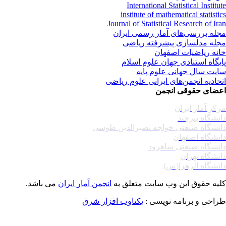
International Statistical Institu
institute of mathematical statisti
Journal of Statistical Research of Ir
له بررسی‌های آمار رسمی ایران
له مدلسازی پیشرفته ریاضی
نه ریاضیات اصفهان
یگاه استنادی جهان علوم اسلام
یت سال جهانی علوم پایه
حادیه انجمن‌های ایرانی علوم ریاضی
ضای حقوقی انجمن
کز آمار ایران
نشگاه بیرجند
نشگاه صنعتی خواجه نصیرالدین طوسی
نشگاه اصفهان
نشگاه صنعتی شاهرود
نشگاه تهران
نشگاه الزهرا(س)
یه حقوق این وب سایت متعلق به
انجمن آمار ایران
می باشد.
احی و برنامه نویسی :
یکتاوب افزار شرق