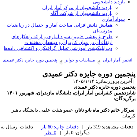
بازدید دانشجویی
بازدید دانشجویان از مرکز آمار ایران
بازدید دانشجویان از شرکت آگاه
سواد آماری
همایش دانش‌افزایی مباحث آمار و احتمال در ریاضیات
مدرسه‌ای
طرح پژوهشی «تبیین سواد آماری و ارائه راهکارهای
ارتقاء آن در میان کاربران و ذینفعان مختلف»
وب‌اپلیکیشن آموزشی تحلیل گرافیکی و اکتشافی داده‌ها
انجمن آمار ایران
مسابقات و جوایز
پنجمین دوره جایزه دکتر عمیدی
نجمین دوره جایزه دکتر عمیدی
آخرین بروزرسانی: ۱۴۰۵/۱/۱۴ |
نجمین دوره جایزه دکتر عمیدی
انزدهمین کنفرانس آمار ایران، دانشگاه مازندران، شهریور ۱۴۰۱
رگزیدگان:
رکار خانم دکتر ماه بانو تاتار،
عضو هیئت علمی دانشگاه باهنر
رمان
دفعات مشاهده: 319 بار |
دفعات چاپ: 60 بار
| دفعات ارسال به
دیگران: 0 بار |
0 نظر