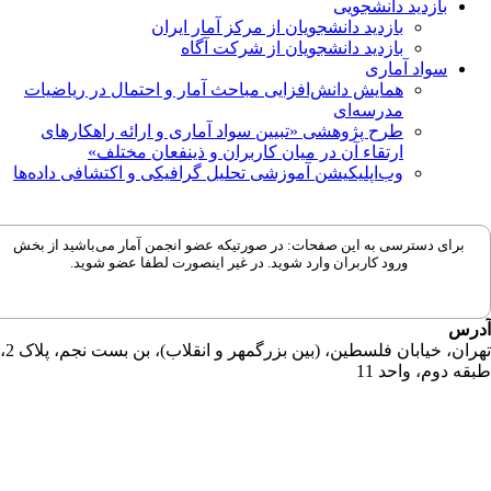
بازدید دانشجویی
بازدید دانشجویان از مرکز آمار ایران
بازدید دانشجویان از شرکت آگاه
سواد آماری
همایش دانش‌افزایی مباحث آمار و احتمال در ریاضیات
مدرسه‌ای
طرح پژوهشی «تبیین سواد آماری و ارائه راهکارهای
ارتقاء آن در میان کاربران و ذینفعان مختلف»
وب‌اپلیکیشن آموزشی تحلیل گرافیکی و اکتشافی داده‌ها
برای دسترسی به این صفحات: در صورتیکه عضو انجمن آمار می‌باشید از بخش
ورود کاربران وارد شوید. در غیر اینصورت لطفا عضو شوید.
رس
تهران، خیابان فلسطین، (بین بزرگمهر و انقلاب)، بن بست نجم، پلاک 2،
قه دوم، واحد 11