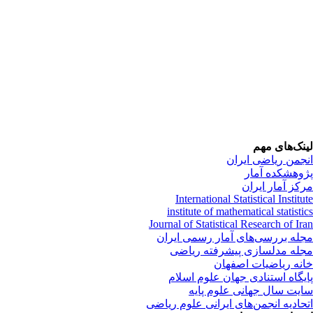
نک‌های مهم
جمن ریاضی ایران
وهشکده آمار
کز آمار ایران
International Statistical Instit
institute of mathematical statist
Journal of Statistical Research of Ir
له بررسی‌های آمار رسمی ایران
له مدلسازی پیشرفته ریاضی
نه ریاضیات اصفهان
یگاه استنادی جهان علوم اسلام
یت سال جهانی علوم پایه
حادیه انجمن‌های ایرانی علوم ریاضی