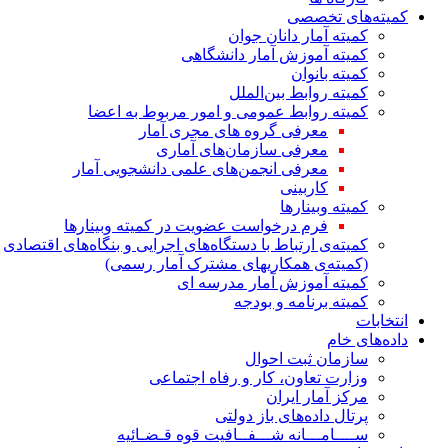
کمیته‌های تخصصی
کمیته آمار دانان جوان
کمیته آموزش آمار دانشگاهی
کمیته بانوان
کمیته روابط بین‌الملل
کمیته روابط عمومی و امور مربوط به اعضا
معرفی گروه های مجری آمار
معرفی سازمان‌های آماری
معرفی انجمن‌های علمی دانشجویی آمار
کاربینی
کمیته وبینارها
فرم درخواست عضویت در کمیته وبینارها
کمیته‌ی ارتباط با دستگاه‌های اجرایی و بنگاه‌های اقتصادی
(کمیته‌ی همکاریهای مشترک آمار رسمی)
کمیته آموزش آمار مدرسه ای
کمیته برنامه و بودجه
انتخابات
داده‌های خام
سازمان ثبت احوال
وزارت تعاون، کار و رفاه اجتماعی
مرکز آمار ایران
پرتال داده‌های باز دولتی
ســــامـــانه شـــفــافیت قوه قـضـائیه