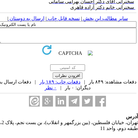
سخنرانی آقای دکتر احسان بهرامی سامانی
خنرانی خانم دکتر آزاده قاهری
سایر مطالب این بخش
|
نسخه قابل چاپ
|
ارسال به دوستان
|
عات مشاهده: ۸۴۹ بار |
دفعات چاپ: ۱۸۹ بار
| دفعات ارسال به
دیگران: ۰ بار |
۰ نظر
رس
تهران، خیابان فلسطین، (بین بزرگمهر و انقلاب)، بن بست نجم، پلاک 2،
قه دوم، واحد 11