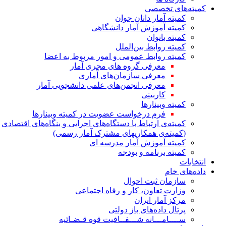
کمیته‌های تخصصی
کمیته آمار دانان جوان
کمیته آموزش آمار دانشگاهی
کمیته بانوان
کمیته روابط بین‌الملل
کمیته روابط عمومی و امور مربوط به اعضا
معرفی گروه های مجری آمار
معرفی سازمان‌های آماری
معرفی انجمن‌های علمی دانشجویی آمار
کاربینی
کمیته وبینارها
فرم درخواست عضویت در کمیته وبینارها
کمیته‌ی ارتباط با دستگاه‌های اجرایی و بنگاه‌های اقتصادی
(کمیته‌ی همکاریهای مشترک آمار رسمی)
کمیته آموزش آمار مدرسه ای
کمیته برنامه و بودجه
انتخابات
داده‌های خام
سازمان ثبت احوال
وزارت تعاون، کار و رفاه اجتماعی
مرکز آمار ایران
پرتال داده‌های باز دولتی
ســــامـــانه شـــفــافیت قوه قـضـائیه