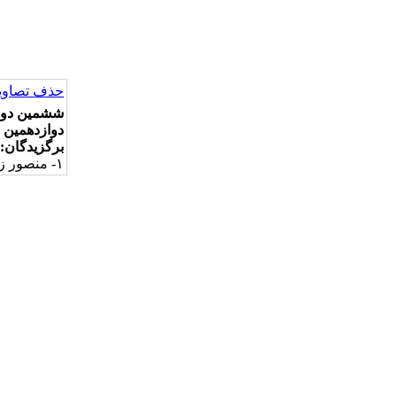
حذف تصاویر
ششمین دوره
دوازدهمین س
برگزیدگان:
۱- منصور زرگر