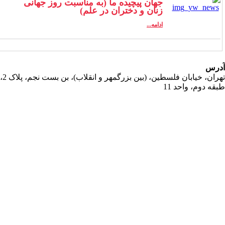
جهان پیچیده ما (به مناسبت روز جهانی
زنان و دختران در علم)
ادامه...
رس
تهران، خیابان فلسطین، (بین بزرگمهر و انقلاب)، بن بست نجم، پلاک 2،
قه دوم، واحد 11