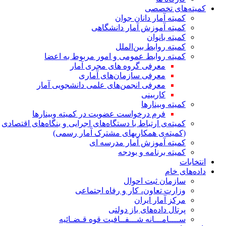
کمیته‌های تخصصی
کمیته آمار دانان جوان
کمیته آموزش آمار دانشگاهی
کمیته بانوان
کمیته روابط بین‌الملل
کمیته روابط عمومی و امور مربوط به اعضا
معرفی گروه های مجری آمار
معرفی سازمان‌های آماری
معرفی انجمن‌های علمی دانشجویی آمار
کاربینی
کمیته وبینارها
فرم درخواست عضویت در کمیته وبینارها
کمیته‌ی ارتباط با دستگاه‌های اجرایی و بنگاه‌های اقتصادی
(کمیته‌ی همکاریهای مشترک آمار رسمی)
کمیته آموزش آمار مدرسه ای
کمیته برنامه و بودجه
انتخابات
داده‌های خام
سازمان ثبت احوال
وزارت تعاون، کار و رفاه اجتماعی
مرکز آمار ایران
پرتال داده‌های باز دولتی
ســــامـــانه شـــفــافیت قوه قـضـائیه