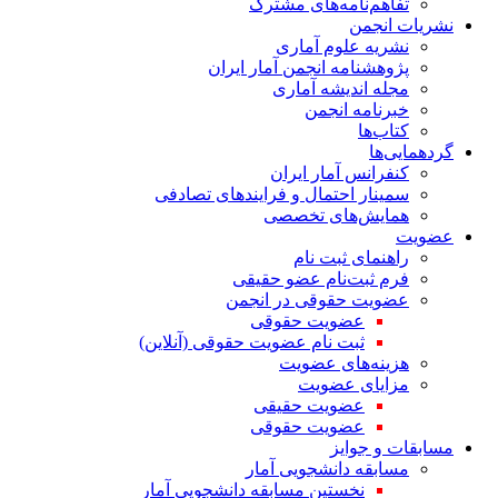
تفاهم‌نامه‌های مشترک
نشریات انجمن
نشریه علوم آماری
پژوهشنامه انجمن آمار ایران
مجله اندیشه آماری
خبرنامه انجمن
کتاب‌ها
گردهمایی‌ها
کنفرانس آمار ایران
سمینار احتمال و فرایندهای تصادفی
همایش‌های تخصصی
عضویت
راهنمای ثبت نام
فرم ثبت‌نام عضو حقیقی
عضویت حقوقی در انجمن
عضویت حقوقی
ثبت نام عضویت حقوقی (آنلاین)
هزینه‌های عضویت
مزایای عضویت
عضویت حقیقی
عضویت حقوقی
مسابقات و جوایز
مسابقه دانشجویی آمار
نخستین مسابقه دانشجویی آمار