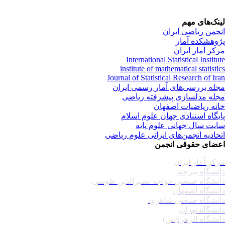
نک‌های مهم
جمن ریاضی ایران
وهشکده آمار
کز آمار ایران
International Statistical Institu
institute of mathematical statisti
Journal of Statistical Research of Ir
له بررسی‌های آمار رسمی ایران
له مدلسازی پیشرفته ریاضی
نه ریاضیات اصفهان
یگاه استنادی جهان علوم اسلام
یت سال جهانی علوم پایه
حادیه انجمن‌های ایرانی علوم ریاضی
ضای حقوقی انجمن
کز آمار ایران
نشگاه بیرجند
نشگاه صنعتی خواجه نصیرالدین طوسی
نشگاه اصفهان
نشگاه صنعتی شاهرود
نشگاه تهران
نشگاه الزهرا(س)