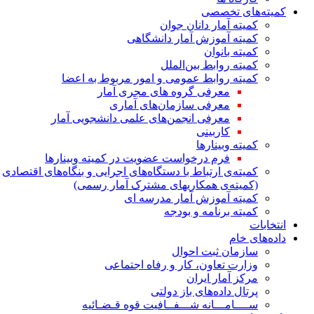
کمیته‌های تخصصی
کمیته آمار دانان جوان
کمیته آموزش آمار دانشگاهی
کمیته بانوان
کمیته روابط بین‌الملل
کمیته روابط عمومی و امور مربوط به اعضا
معرفی گروه های مجری آمار
معرفی سازمان‌های آماری
معرفی انجمن‌های علمی دانشجویی آمار
کاربینی
کمیته وبینارها
فرم درخواست عضویت در کمیته وبینارها
کمیته‌ی ارتباط با دستگاه‌های اجرایی و بنگاه‌های اقتصادی
(کمیته‌ی همکاریهای مشترک آمار رسمی)
کمیته آموزش آمار مدرسه ای
کمیته برنامه و بودجه
انتخابات
داده‌های خام
سازمان ثبت احوال
وزارت تعاون، کار و رفاه اجتماعی
مرکز آمار ایران
پرتال داده‌های باز دولتی
ســــامـــانه شـــفــافیت قوه قـضـائیه