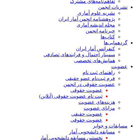
تفاهم‌نامه‌های مشترک
نشریات انجمن
نشریه علوم آماری
پژوهشنامه انجمن آمار ایران
مجله اندیشه آماری
خبرنامه انجمن
کتاب‌ها
گردهمایی‌ها
کنفرانس آمار ایران
سمینار احتمال و فرایندهای تصادفی
همایش‌های تخصصی
عضویت
راهنمای ثبت نام
فرم ثبت‌نام عضو حقیقی
عضویت حقوقی در انجمن
عضویت حقوقی
ثبت نام عضویت حقوقی (آنلاین)
هزینه‌های عضویت
مزایای عضویت
عضویت حقیقی
عضویت حقوقی
مسابقات و جوایز
مسابقه دانشجویی آمار
نخستین مسابقه دانشجویی آمار