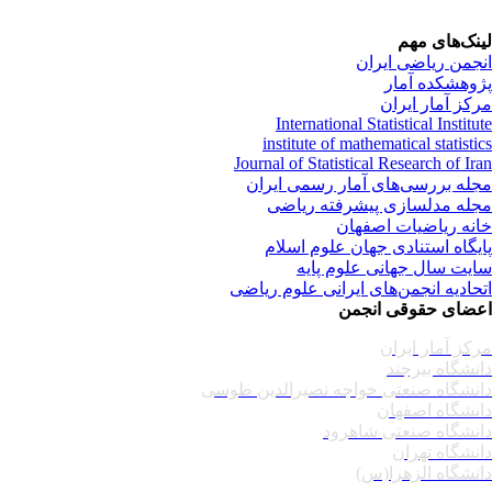
نک‌های مهم
جمن ریاضی ایران
وهشکده آمار
کز آمار ایران
International Statistical Institu
institute of mathematical statisti
Journal of Statistical Research of Ir
له بررسی‌های آمار رسمی ایران
له مدلسازی پیشرفته ریاضی
نه ریاضیات اصفهان
یگاه استنادی جهان علوم اسلام
یت سال جهانی علوم پایه
حادیه انجمن‌های ایرانی علوم ریاضی
ضای حقوقی انجمن
کز آمار ایران
نشگاه بیرجند
نشگاه صنعتی خواجه نصیرالدین طوسی
نشگاه اصفهان
نشگاه صنعتی شاهرود
نشگاه تهران
نشگاه الزهرا(س)