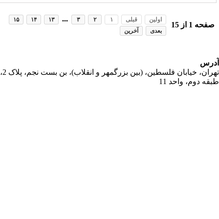
...
اولین
قبلی
۱
۲
۳
۱۳
۱۴
۱۵
فحه
1
از
15
بعدی
آخرین
رس
تهران، خیابان فلسطین، (بین بزرگمهر و انقلاب)، بن بست نجم، پلاک 2،
قه دوم، واحد 11