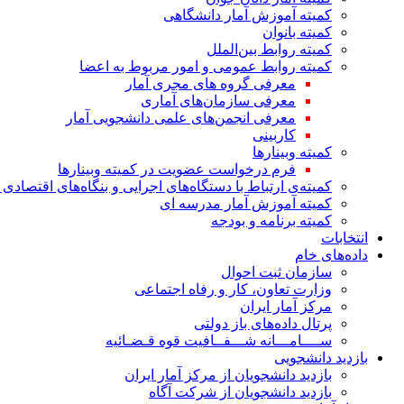
کمیته آموزش آمار دانشگاهی
کمیته بانوان
کمیته روابط بین‌الملل
کمیته روابط عمومی و امور مربوط به اعضا
معرفی گروه های مجری آمار
معرفی سازمان‌های آماری
معرفی انجمن‌های علمی دانشجویی آمار
کاربینی
کمیته وبینارها
فرم درخواست عضویت در کمیته وبینارها
کمیته‌ی ارتباط با دستگاه‌های اجرایی و بنگاه‌های اقتصا
کمیته آموزش آمار مدرسه ای
کمیته برنامه و بودجه
انتخابات
داده‌های خام
سازمان ثبت احوال
وزارت تعاون، کار و رفاه اجتماعی
مرکز آمار ایران
پرتال داده‌های باز دولتی
ســــامـــانه شـــفــافیت قوه قـضـائیه
بازدید دانشجویی
بازدید دانشجویان از مرکز آمار ایران
بازدید دانشجویان از شرکت آگاه