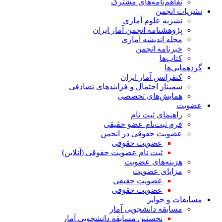
تفاهم‌نامه‌های مشترک
نشریات انجمن
نشریه علوم آماری
پژوهشنامه انجمن آمار ایران
مجله اندیشه آماری
خبرنامه انجمن
کتاب‌ها
گردهمایی‌ها
کنفرانس آمار ایران
سمینار احتمال و فرایندهای تصادفی
همایش‌های تخصصی
عضویت
راهنمای ثبت نام
فرم ثبت‌نام عضو حقیقی
عضویت حقوقی در انجمن
عضویت حقوقی
ثبت نام عضویت حقوقی (آنلاین)
هزینه‌های عضویت
مزایای عضویت
عضویت حقیقی
عضویت حقوقی
مسابقات و جوایز
مسابقه دانشجویی آمار
نخستین مسابقه دانشجویی آمار