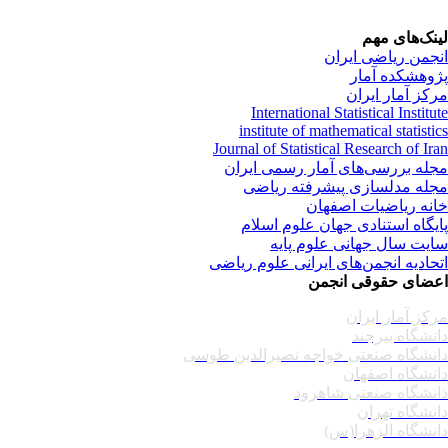
نک‌های مهم
جمن ریاضی ایران
وهشکده آمار
کز آمار ایران
International Statistical Institu
institute of mathematical statisti
Journal of Statistical Research of Ir
له بررسی‌های آمار رسمی ایران
له مدلسازی پیشرفته ریاضی
نه ریاضیات اصفهان
یگاه استنادی جهان علوم اسلام
یت سال جهانی علوم پایه
حادیه انجمن‌های ایرانی علوم ریاضی
ضای حقوقی انجمن
کز آمار ایران
نشگاه بیرجند
نشگاه صنعتی خواجه نصیرالدین طوسی
نشگاه اصفهان
نشگاه صنعتی شاهرود
نشگاه تهران
نشگاه الزهرا(س)