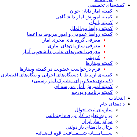
کمیته‌های تخصصی
کمیته آمار دانان جوان
کمیته آموزش آمار دانشگاهی
کمیته بانوان
کمیته روابط بین‌الملل
کمیته روابط عمومی و امور مربوط به اعضا
معرفی گروه های مجری آمار
معرفی سازمان‌های آماری
معرفی انجمن‌های علمی دانشجویی آمار
کاربینی
کمیته وبینارها
فرم درخواست عضویت در کمیته وبینارها
کمیته‌ی ارتباط با دستگاه‌های اجرایی و بنگاه‌های اقتصادی
(کمیته‌ی همکاریهای مشترک آمار رسمی)
کمیته آموزش آمار مدرسه ای
کمیته برنامه و بودجه
انتخابات
داده‌های خام
سازمان ثبت احوال
وزارت تعاون، کار و رفاه اجتماعی
مرکز آمار ایران
پرتال داده‌های باز دولتی
ســــامـــانه شـــفــافیت قوه قـضـائیه