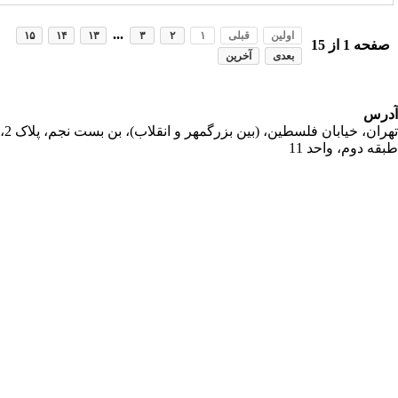
...
اولین
قبلی
۱
۲
۳
۱۳
۱۴
۱۵
فحه
1
از
15
بعدی
آخرین
رس
تهران، خیابان فلسطین، (بین بزرگمهر و انقلاب)، بن بست نجم، پلاک 2،
قه دوم، واحد 11