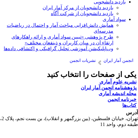
بازدید دانشجویی
بازدید دانشجویان از مرکز آمار ایران
بازدید دانشجویان از شرکت آگاه
سواد آماری
همایش دانش‌افزایی مباحث آمار و احتمال در ریاضیات
مدرسه‌ای
طرح پژوهشی «تبیین سواد آماری و ارائه راهکارهای
ارتقاء آن در میان کاربران و ذینفعان مختلف»
وب‌اپلیکیشن آموزشی تحلیل گرافیکی و اکتشافی داده‌ها
انجمن آمار ایران
نشریات انجمن
کی از صفحات را انتخاب کنید
شریه علوم آماری
ژوهشنامه انجمن آمار ایران
جله اندیشه آماری
برنامه انجمن
تاب‌ها
رس
تهران، خیابان فلسطین، (بین بزرگمهر و انقلاب)، بن بست نجم، پلاک 2،
قه دوم، واحد 11