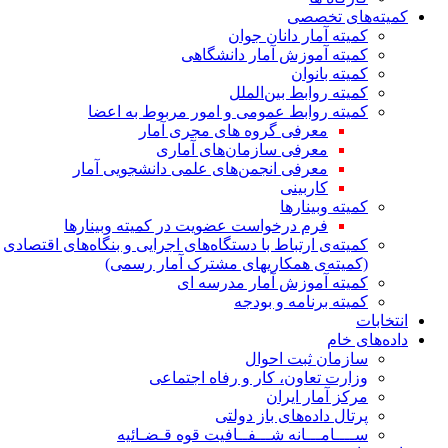
کمیته‌های تخصصی
کمیته آمار دانان جوان
کمیته آموزش آمار دانشگاهی
کمیته بانوان
کمیته روابط بین‌الملل
کمیته روابط عمومی و امور مربوط به اعضا
معرفی گروه های مجری آمار
معرفی سازمان‌های آماری
معرفی انجمن‌های علمی دانشجویی آمار
کاربینی
کمیته وبینارها
فرم درخواست عضویت در کمیته وبینارها
کمیته‌ی ارتباط با دستگاه‌های اجرایی و بنگاه‌های اقتصادی
(کمیته‌ی همکاریهای مشترک آمار رسمی)
کمیته آموزش آمار مدرسه ای
کمیته برنامه و بودجه
انتخابات
داده‌های خام
سازمان ثبت احوال
وزارت تعاون، کار و رفاه اجتماعی
مرکز آمار ایران
پرتال داده‌های باز دولتی
ســــامـــانه شـــفــافیت قوه قـضـائیه