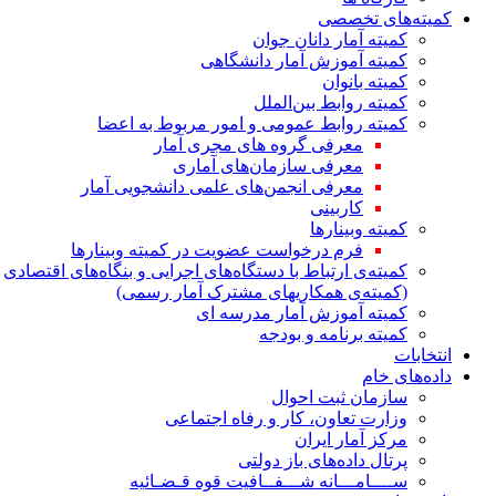
کمیته‌های تخصصی
کمیته آمار دانان جوان
کمیته آموزش آمار دانشگاهی
کمیته بانوان
کمیته روابط بین‌الملل
کمیته روابط عمومی و امور مربوط به اعضا
معرفی گروه های مجری آمار
معرفی سازمان‌های آماری
معرفی انجمن‌های علمی دانشجویی آمار
کاربینی
کمیته وبینارها
فرم درخواست عضویت در کمیته وبینارها
کمیته‌ی ارتباط با دستگاه‌های اجرایی و بنگاه‌های اقتصادی
(کمیته‌ی همکاریهای مشترک آمار رسمی)
کمیته آموزش آمار مدرسه ای
کمیته برنامه و بودجه
انتخابات
داده‌های خام
سازمان ثبت احوال
وزارت تعاون، کار و رفاه اجتماعی
مرکز آمار ایران
پرتال داده‌های باز دولتی
ســــامـــانه شـــفــافیت قوه قـضـائیه