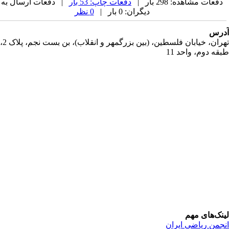
دفعات مشاهده: 298 بار |
دفعات چاپ: 53 بار
| دفعات ارسال به
دیگران: 0 بار |
0 نظر
رس
تهران، خیابان فلسطین، (بین بزرگمهر و انقلاب)، بن بست نجم، پلاک 2،
قه دوم، واحد 11
نک‌های مهم
جمن ریاضی ایران