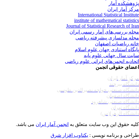
وهشکده آمار
کز آمار ایران
International Statistical Institu
institute of mathematical statisti
Journal of Statistical Research of Ir
له بررسی‌های آمار رسمی ایران
له مدلسازی پیشرفته ریاضی
نه ریاضیات اصفهان
یگاه استنادی جهان علوم اسلام
یت سال جهانی علوم پایه
حادیه انجمن‌های ایرانی علوم ریاضی
ضای حقوقی انجمن
کز آمار ایران
نشگاه بیرجند
نشگاه صنعتی خواجه نصیرالدین طوسی
نشگاه اصفهان
نشگاه صنعتی شاهرود
نشگاه تهران
نشگاه الزهرا(س)
یه حقوق این وب سایت متعلق به
انجمن آمار ایران
می باشد.
احی و برنامه نویسی :
یکتاوب افزار شرق