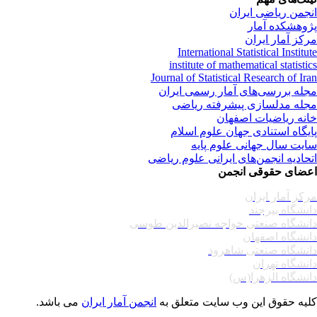
جمن ریاضی ایران
وهشکده آمار
کز آمار ایران
International Statistical Institu
institute of mathematical statisti
Journal of Statistical Research of Ir
له بررسی‌های آمار رسمی ایران
له مدلسازی پیشرفته ریاضی
نه ریاضیات اصفهان
یگاه استنادی جهان علوم اسلام
یت سال جهانی علوم پایه
حادیه انجمن‌های ایرانی علوم ریاضی
ضای حقوقی انجمن
کز آمار ایران
نشگاه بیرجند
نشگاه صنعتی خواجه نصیرالدین طوسی
نشگاه اصفهان
نشگاه صنعتی شاهرود
نشگاه تهران
نشگاه الزهرا(س)
یه حقوق این وب سایت متعلق به
انجمن آمار ایران
می باشد.