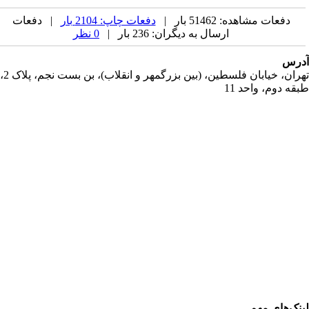
دفعات مشاهده: 51462 بار |
دفعات چاپ: 2104 بار
| دفعات
ارسال به دیگران: 236 بار |
0 نظر
رس
تهران، خیابان فلسطین، (بین بزرگمهر و انقلاب)، بن بست نجم، پلاک 2،
قه دوم، واحد 11
نک‌های مهم