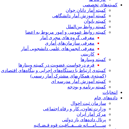
کمیته‌های تخصصی
کمیته آمار دانان جوان
کمیته آموزش آمار دانشگاهی
کمیته بانوان
کمیته روابط بین‌الملل
کمیته روابط عمومی و امور مربوط به اعضا
معرفی گروه های مجری آمار
معرفی سازمان‌های آماری
معرفی انجمن‌های علمی دانشجویی آمار
کاربینی
کمیته وبینارها
فرم درخواست عضویت در کمیته وبینارها
کمیته‌ی ارتباط با دستگاه‌های اجرایی و بنگاه‌های اقتصادی
(کمیته‌ی همکاریهای مشترک آمار رسمی)
کمیته آموزش آمار مدرسه ای
کمیته برنامه و بودجه
انتخابات
داده‌های خام
سازمان ثبت احوال
وزارت تعاون، کار و رفاه اجتماعی
مرکز آمار ایران
پرتال داده‌های باز دولتی
ســــامـــانه شـــفــافیت قوه قـضـائیه