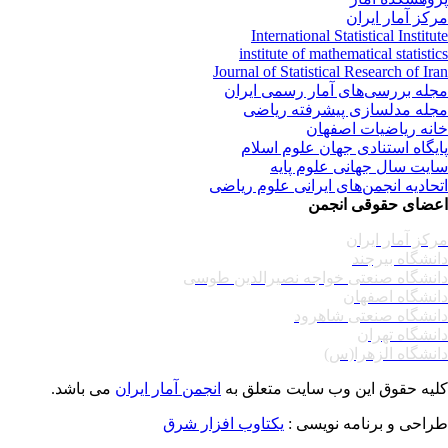
کز آمار ایران
International Statistical Institu
institute of mathematical statisti
Journal of Statistical Research of Ir
له بررسی‌های آمار رسمی ایران
له مدلسازی پیشرفته ریاضی
نه ریاضیات اصفهان
یگاه استنادی جهان علوم اسلام
یت سال جهانی علوم پایه
حادیه انجمن‌های ایرانی علوم ریاضی
ضای حقوقی انجمن
کز آمار ایران
نشگاه بیرجند
نشگاه صنعتی خواجه نصیرالدین طوسی
نشگاه اصفهان
نشگاه صنعتی شاهرود
نشگاه تهران
نشگاه الزهرا(س)
یه حقوق این وب سایت متعلق به
انجمن آمار ایران
می باشد.
احی و برنامه نویسی :
یکتاوب افزار شرق