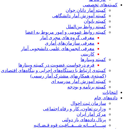
کمیته‌های تخصصی
کمیته آمار دانان جوان
کمیته آموزش آمار دانشگاهی
کمیته بانوان
کمیته روابط بین‌الملل
کمیته روابط عمومی و امور مربوط به اعضا
معرفی گروه های مجری آمار
معرفی سازمان‌های آماری
معرفی انجمن‌های علمی دانشجویی آمار
کاربینی
کمیته وبینارها
فرم درخواست عضویت در کمیته وبینارها
کمیته‌ی ارتباط با دستگاه‌های اجرایی و بنگاه‌های اقتصادی
(کمیته‌ی همکاریهای مشترک آمار رسمی)
کمیته آموزش آمار مدرسه ای
کمیته برنامه و بودجه
انتخابات
داده‌های خام
سازمان ثبت احوال
وزارت تعاون، کار و رفاه اجتماعی
مرکز آمار ایران
پرتال داده‌های باز دولتی
ســــامـــانه شـــفــافیت قوه قـضـائیه