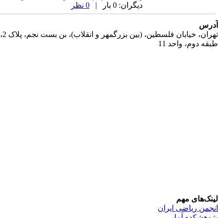
دیگران: 0 بار |
0 نظر
رس
تهران، خیابان فلسطین، (بین بزرگمهر و انقلاب)، بن بست نجم، پلاک 2،
قه دوم، واحد 11
نک‌های مهم
جمن ریاضی ایران
وهشکده آمار