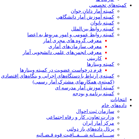
کمیته‌های تخصصی
کمیته آمار دانان جوان
کمیته آموزش آمار دانشگاهی
کمیته بانوان
کمیته روابط بین‌الملل
کمیته روابط عمومی و امور مربوط به اعضا
معرفی گروه های مجری آمار
معرفی سازمان‌های آماری
معرفی انجمن‌های علمی دانشجویی آمار
کاربینی
کمیته وبینارها
فرم درخواست عضویت در کمیته وبینارها
کمیته‌ی ارتباط با دستگاه‌های اجرایی و بنگاه‌های اقتصادی
(کمیته‌ی همکاریهای مشترک آمار رسمی)
کمیته آموزش آمار مدرسه ای
کمیته برنامه و بودجه
انتخابات
داده‌های خام
سازمان ثبت احوال
وزارت تعاون، کار و رفاه اجتماعی
مرکز آمار ایران
پرتال داده‌های باز دولتی
ســــامـــانه شـــفــافیت قوه قـضـائیه