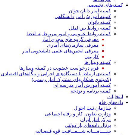
کمیته‌های تخصصی
کمیته آمار دانان جوان
کمیته آموزش آمار دانشگاهی
کمیته بانوان
کمیته روابط بین‌الملل
کمیته روابط عمومی و امور مربوط به اعضا
معرفی گروه های مجری آمار
معرفی سازمان‌های آماری
معرفی انجمن‌های علمی دانشجویی آمار
کاربینی
کمیته وبینارها
فرم درخواست عضویت در کمیته وبینارها
کمیته‌ی ارتباط با دستگاه‌های اجرایی و بنگاه‌های اقتصادی
(کمیته‌ی همکاریهای مشترک آمار رسمی)
کمیته آموزش آمار مدرسه ای
کمیته برنامه و بودجه
انتخابات
داده‌های خام
سازمان ثبت احوال
وزارت تعاون، کار و رفاه اجتماعی
مرکز آمار ایران
پرتال داده‌های باز دولتی
ســــامـــانه شـــفــافیت قوه قـضـائیه