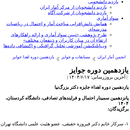
بازدید دانشجویی
بازدید دانشجویان از مرکز آمار ایران
بازدید دانشجویان از شرکت آگاه
سواد آماری
همایش دانش‌افزایی مباحث آمار و احتمال در ریاضیات
مدرسه‌ای
طرح پژوهشی «تبیین سواد آماری و ارائه راهکارهای
ارتقاء آن در میان کاربران و ذینفعان مختلف»
وب‌اپلیکیشن آموزشی تحلیل گرافیکی و اکتشافی داده‌ها
انجمن آمار ایران
مسابقات و جوایز
یازدهمین دوره اهدا جوایز
ازدهمین دوره جوایز
آخرین بروزرسانی: ۱۴۰۴/۶/۱۷ |
ازدهمین دوره اهداء جایزه دکتر بزرگ‌نیا
انزدهمین سمینار احتمال و فرایندهای تصادفی، دانشگاه کردستان،
۱۴۰
رگزیدگان:
سرکار خانم دکتر فیروزه حقیقی، عضو هئیت علمی دانشگاه تهران