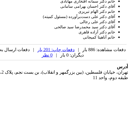
خانم دکتر سمانه افتخاری مهابادی
آقای دکتر احسان بهرامی سامانی
خانم دکتر الهام تبریزی
آقای دکتر علی دست‌برآورده (مسئول کمیته)
آقای دکتر علی رجالی
آقای دکتر سید محمدرضا سید صالحی
خانم دکتر آزاده قاهری
خانم آناهیتا کمیجانی
فعات مشاهده: 886 بار |
دفعات چاپ: 201 بار
| دفعات ارسال به
دیگران: 0 بار |
0 نظر
رس
تهران، خیابان فلسطین، (بین بزرگمهر و انقلاب)، بن بست نجم، پلاک 2،
قه دوم، واحد 11