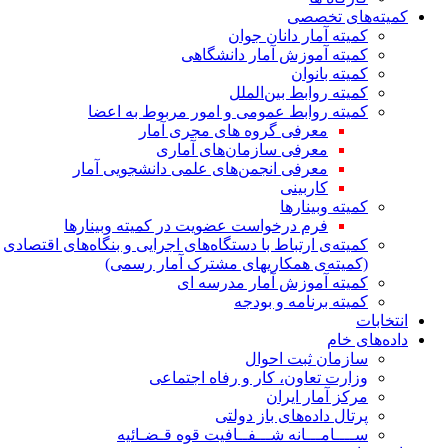
کمیته‌های تخصصی
کمیته آمار دانان جوان
کمیته آموزش آمار دانشگاهی
کمیته بانوان
کمیته روابط بین‌الملل
کمیته روابط عمومی و امور مربوط به اعضا
معرفی گروه های مجری آمار
معرفی سازمان‌های آماری
معرفی انجمن‌های علمی دانشجویی آمار
کاربینی
کمیته وبینارها
فرم درخواست عضویت در کمیته وبینارها
کمیته‌ی ارتباط با دستگاه‌های اجرایی و بنگاه‌های اقتصادی
(کمیته‌ی همکاریهای مشترک آمار رسمی)
کمیته آموزش آمار مدرسه ای
کمیته برنامه و بودجه
انتخابات
داده‌های خام
سازمان ثبت احوال
وزارت تعاون، کار و رفاه اجتماعی
مرکز آمار ایران
پرتال داده‌های باز دولتی
ســــامـــانه شـــفــافیت قوه قـضـائیه