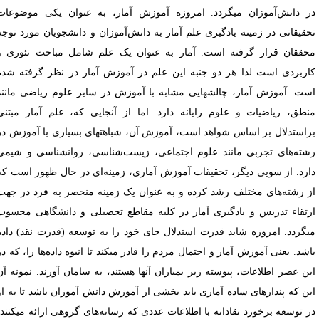
ر دانش‌آموزان میگردد. امروزه آموزش آمار، به عنوان یکی موضوعات
حقیقاتی در زمینه یادگیری علم آمار به دانش‌آموزان و دانشجویان مورد توجه
حققان قرار گرفته است. آمار به عنوان یک علم شامل مباحث تئوری و
اربردی است لذا هر دو جنبه این علم در آموزش آمار در نظر گرفته شده
ست. آموزش آمار، چالشهایی مشابه با آموزش در سایر علوم ریاضی مانند
نطق، ریاضیات و علوم رایانه دارد. اما از آنجایی که، علم آمار مبتنی
راستدلال بر اساس شواهد است، آموزش آن، شباهتهای بسیاری با آموزش در
شته‌های تجربی مانند علوم اجتماعی، زیست‌شناسی، روانشناسی و شیمی
ارد. از سویی دیگر، تحقیقات آموزش آماری، زمینه‌ای در حال ظهور است که
ز رشته‌های مختلف رشد کرده و به عنوان یک زمینه منحصر به فرد در جهت
رتقاء تدریس و یادگیری آمار در کلیه مقاطع تحصیلی و دانشگاهی محسوب
یگردد. امروزه شاید قدرت استدلال جای خود را به توسعه (قدرت نقد) داده
اشد. یعنی آموزش آمار و احتمال مردم را قادر میکند تا انبوه داده‌ها را، که در
ین عصر اطلاعات، پیوسته زیر بمباران آنها هستند، به سامان آورند. نمونه آن
ین که پندارهای ساده آماری باید بخشی از آموزش دانش آموزان باشد تا به او
ر توسعه برخورد نقادانه با اطلاعات عددی که رسانه‌های گروهی ارائه میکنند،