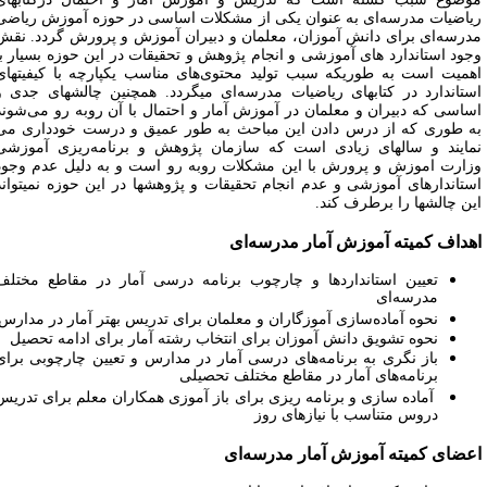
یاضیات مدرسه‌ای به عنوان یکی از مشکلات اساسی در حوزه آموزش ریاضی
درسه‌ای برای دانش آموزان، معلمان و دبیران آموزش و پرورش گردد. نقش
جود استاندارد های آموزشی و انجام پژوهش و تحقیقات در این حوزه بسیار با
همیت است به طوریکه سبب تولید محتوی‌های مناسب یکپارچه با کیفیتهای
ستاندارد در کتابهای ریاضیات مدرسه‌ای میگردد. همچنین چالشهای جدی و
ساسی که دبیران و معلمان در آموزش آمار و احتمال با آن روبه رو می‌شوند
ه طوری که از درس دادن این مباحث به طور عمیق و درست خودداری می
مایند و سالهای زیادی است که سازمان پژوهش و برنامه‌ریزی آموزشی
زارت اموزش و پرورش با این مشکلات روبه رو است و به دلیل عدم وجود
ستاندارهای آموزشی و عدم انجام تحقیقات و پژوهشها در این حوزه نمیتواند
ین چالشها را برطرف کند.
هداف کمیته آموزش آمار مدرسه‌ای
تعیین استانداردها و چارچوب برنامه درسی آمار در مقاطع مختلف
مدرسه‌ای
نحوه آماده‌سازی آموزگاران و معلمان برای تدریس بهتر آمار در مدارس
نحوه تشویق دانش آموزان برای انتخاب رشته آمار برای ادامه تحصیل
باز نگری به برنامه‌های درسی آمار در مدارس و تعیین چارچوبی برای
برنامه‌های آمار در مقاطع مختلف تحصیلی
آماده سازی و برنامه ریزی برای باز آموزی همکاران معلم برای تدریس
دروس متناسب با نیازهای روز
عضای کمیته آموزش آمار مدرسه‌ای