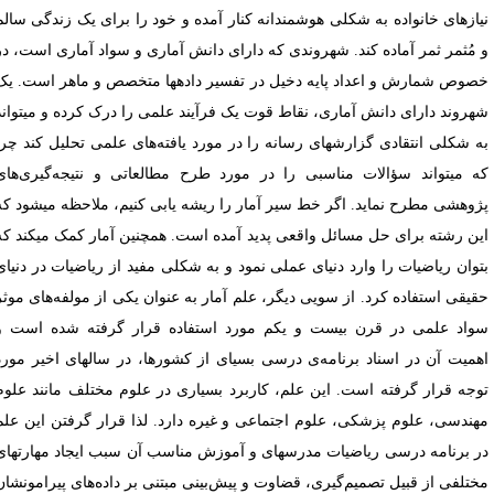
یازهای خانواده به شکلی هوشمندانه کنار آمده و خود را برای یک زندگی سالم
 مُثمر ثمر آماده کند. شهروندی که دارای دانش آماری و سواد آماری است، در
صوص شمارش و اعداد پایه دخیل در تفسیر دادهها متخصص و ماهر است. یک
هروند دارای دانش آماری، نقاط قوت یک فرآیند علمی را درک کرده و میتواند
ه شکلی انتقادی گزارشهای رسانه را در مورد یافته‌های علمی تحلیل کند چرا
ه میتواند سؤالات مناسبی را در مورد طرح مطالعاتی و نتیجه‌گیری‌های
ژوهشی مطرح نماید. اگر خط سیر آمار را ریشه یابی کنیم، ملاحظه میشود که
ین رشته برای حل مسائل واقعی پدید آمده است. همچنین آمار کمک میکند که
توان ریاضیات را وارد دنیای عملی نمود و به شکلی مفید از ریاضیات در دنیای
قیقی استفاده کرد. از سویی دیگر، علم آمار به عنوان یکی از مولفه‌های موثر
واد علمی در قرن بیست و یکم مورد استفاده قرار گرفته شده است و
همیت آن در اسناد برنامه‌ی درسی بسیای از کشورها، در سالهای اخیر مورد
وجه قرار گرفته است. این علم، کاربرد بسیاری در علوم مختلف مانند علوم
هندسی، علوم پزشکی، علوم اجتماعی و غیره دارد. لذا قرار گرفتن این علم
ر برنامه درسی ریاضیات مدرسهای و آموزش مناسب آن سبب ایجاد مهارتهای
ختلفی از قبیل تصمیم‌گیری، قضاوت و پیش‌بینی مبتنی بر داده‌های پیرامونشان