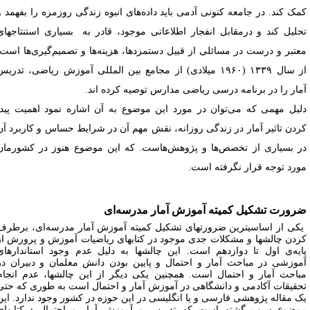
مک کند. در جامعه کنونی آدمی باید داده‌های انبوه زندگی روزمره را بفهمد و
حلیل کند و درمقابل انفجار اطلاعاتی موجود، قادر به بسیاری استنتاجهای
عتبر و درست در مسائلی از قبیل دستمزدها، هزینه‌ها و تصمیم‌گیری‌ها است.
از سال ۱۳۳۹ (۱۹۶۰ میلادی) از مجامع بین المللی آموزش ریاضی، تدریس
مار را در برنامه درسی ریاضی مدارس توصیه کرده اند.
لیل مهمی که می‌توان در مورد این موضوع به آن اشاره نمود اهمیت پیدا
ردن تاثیر آمار در زندگی روزانه، نقش مهم آن در شرایط حساس و کاربرد آن
ر بسیاری از تخصص‌ها و پژوهش‌هاست. که این موضوع هنوز در کشورمان
ورد توجه قرار نگرفته است.
رورت تشکیل کمیته آموزش آمار مدرسه‌ای
کی از اساسیترین ضرورتهای تشکیل کمیته آموزش آمار مدرسه‌ای، برطرف
ردن چالشها و مشکلات جدی موجود در کتابهای ریاضیات آموزش و پرورش از
ایه‌ی اول تا دوازدهم است. این چالشها به دلیل عدم وجود استاندارهای
موزشی در مباحث آمار و احتمال و پایین بودن دانش معلمان و دبیران در
باحث آمار و احتمال است. همچنین یکی دیگر از این چالشها، عدم انجام
حقیقات آکادمی و دانشگاهی در آموزش آمار و احتمال است به طوری که حتی
ک مقاله پژوهشی فارسی و یا انگلیسی در این حوزه در کشور وجود ندارد. این
وضوع سبب گشته است که تدریس و آموزش آمار و احتمال درکتابهای