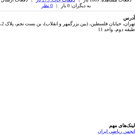
به دیگران: 0 بار |
0 نظر
رس
تهران، خیابان فلسطین، (بین بزرگمهر و انقلاب)، بن بست نجم، پلاک 2،
قه دوم، واحد 11
نک‌های مهم
جمن ریاضی ایران