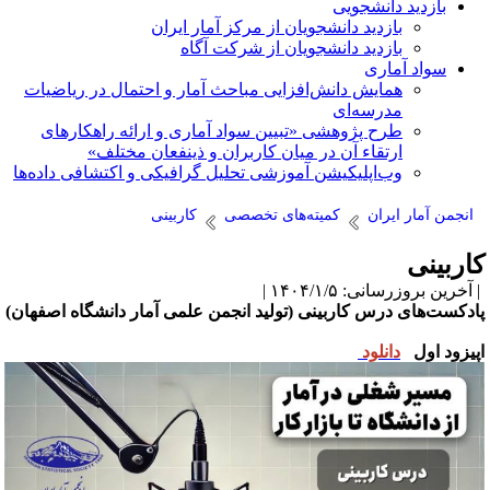
بازدید دانشجویی
بازدید دانشجویان از مرکز آمار ایران
بازدید دانشجویان از شرکت آگاه
سواد آماری
همایش دانش‌افزایی مباحث آمار و احتمال در ریاضیات
مدرسه‌ای
طرح پژوهشی «تبیین سواد آماری و ارائه راهکارهای
ارتقاء آن در میان کاربران و ذینفعان مختلف»
وب‌اپلیکیشن آموزشی تحلیل گرافیکی و اکتشافی داده‌ها
انجمن آمار ایران
کمیته‌های تخصصی
کاربینی
اربینی
آخرین بروزرسانی: ۱۴۰۴/۱/۵ |
ادکست‌های درس کاربینی (تولید انجمن علمی آمار دانشگاه اصفهان)
پیزود اول
دانلود