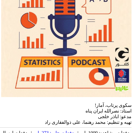
کوی پرتاب، آمار!
ستاد: نصرالله ایران پناه
دعو: اباذر خلجی
هیه و تنظیم: محمد رهنما، علی ذوالفقاری راد
دفعات مشاهده: 1009 بار |
دفعات چاپ: 273 بار
| دفعات ارسال