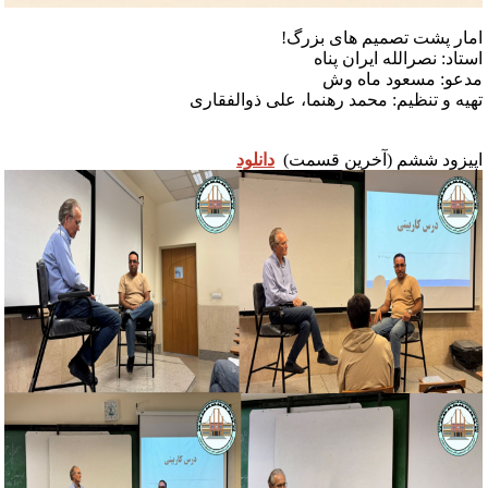
مار پشت تصمیم های بزرگ!
ستاد: نصرالله ایران پناه
دعو: مسعود ماه وش
هیه و تنظیم: محمد رهنما، علی ذوالفقاری
پیزود ششم (آخرین قسمت)
دانلود