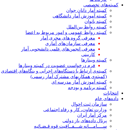
کمیته‌های تخصصی
کمیته آمار دانان جوان
کمیته آموزش آمار دانشگاهی
کمیته بانوان
کمیته روابط بین‌الملل
کمیته روابط عمومی و امور مربوط به اعضا
معرفی گروه های مجری آمار
معرفی سازمان‌های آماری
معرفی انجمن‌های علمی دانشجویی آمار
کاربینی
کمیته وبینارها
فرم درخواست عضویت در کمیته وبینارها
کمیته‌ی ارتباط با دستگاه‌های اجرایی و بنگاه‌های اقتصادی
(کمیته‌ی همکاریهای مشترک آمار رسمی)
کمیته آموزش آمار مدرسه ای
کمیته برنامه و بودجه
انتخابات
داده‌های خام
سازمان ثبت احوال
وزارت تعاون، کار و رفاه اجتماعی
مرکز آمار ایران
پرتال داده‌های باز دولتی
ســــامـــانه شـــفــافیت قوه قـضـائیه