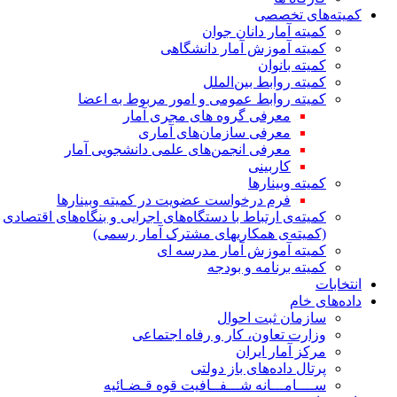
کمیته‌های تخصصی
کمیته آمار دانان جوان
کمیته آموزش آمار دانشگاهی
کمیته بانوان
کمیته روابط بین‌الملل
کمیته روابط عمومی و امور مربوط به اعضا
معرفی گروه های مجری آمار
معرفی سازمان‌های آماری
معرفی انجمن‌های علمی دانشجویی آمار
کاربینی
کمیته وبینارها
فرم درخواست عضویت در کمیته وبینارها
کمیته‌ی ارتباط با دستگاه‌های اجرایی و بنگاه‌های اقتصادی
(کمیته‌ی همکاریهای مشترک آمار رسمی)
کمیته آموزش آمار مدرسه ای
کمیته برنامه و بودجه
انتخابات
داده‌های خام
سازمان ثبت احوال
وزارت تعاون، کار و رفاه اجتماعی
مرکز آمار ایران
پرتال داده‌های باز دولتی
ســــامـــانه شـــفــافیت قوه قـضـائیه