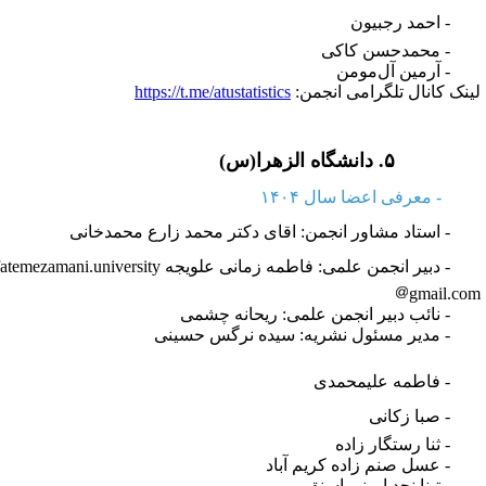
احمد رجبیون
 محمدحسن کاکی
 آرمین آل‌مومن
ینک کانال تلگرامی انجمن:
https://t.me/atustatistics
۵.
دانشگاه الزهرا(س)
 معرفی اعضا سال ۱۴۰۴
- استاد مشاور انجمن:
اقای دکتر محمد زارع محمدخانی
 دبیر انجمن علمی:
فاطمه زمانی علویجه fatemezamani.university
gmail.co
 نائب دبیر انجمن علمی: ریحانه چشمی
 مدیر مسئول نشریه: سیده نرگس حسینی
فاطمه علیمحمدی
صبا زکانی
 ثنا رستگار زاده
 عسل صنم زاده کریم آباد
 تینا نجد امینی اسنق