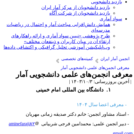
بازدید دانشجویی
بازدید دانشجویان از مرکز آمار ایران
بازدید دانشجویان از شرکت آگاه
سواد آماری
همایش دانش‌افزایی مباحث آمار و احتمال در ریاضیات
مدرسه‌ای
طرح پژوهشی «تبیین سواد آماری و ارائه راهکارهای
ارتقاء آن در میان کاربران و ذینفعان مختلف»
وب‌اپلیکیشن آموزشی تحلیل گرافیکی و اکتشافی داده‌ها
انجمن آمار ایران
کمیته‌های تخصصی
معرفی انجمن‌های علمی دانشجویی آمار
عرفی انجمن‌های علمی دانشجویی آمار
آخرین بروزرسانی: ۱۴۰۳/۱۰/۳ |
۱. ​​​​
دانشگاه بین المللی امام خمینی
- معرفی اعضا سال ۱۴۰۴
 استاد مشاور انجمن: خانم دکتر صدیقه زمانی مهریان
 دبیر انجمن علمی: محمدامین فرجی شربیانی
aminefaraji۸۲
gmail.co