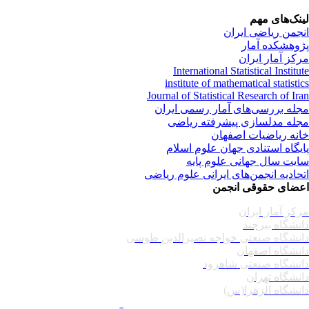
نک‌های مهم
جمن ریاضی ایران
وهشکده آمار
کز آمار ایران
International Statistical Institu
institute of mathematical statisti
Journal of Statistical Research of Ir
له بررسی‌های آمار رسمی ایران
له مدلسازی پیشرفته ریاضی
نه ریاضیات اصفهان
یگاه استنادی جهان علوم اسلام
یت سال جهانی علوم پایه
حادیه انجمن‌های ایرانی علوم ریاضی
ضای حقوقی انجمن
کز آمار ایران
نشگاه بیرجند
نشگاه صنعتی خواجه نصیرالدین طوسی
نشگاه اصفهان
نشگاه صنعتی شاهرود
نشگاه تهران
نشگاه الزهرا(س)