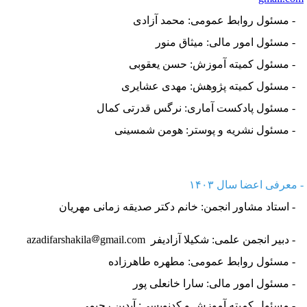
 مسئول روابط عمومی: محمد آزادی
 مسئول امور مالی: میثاق منور
 مسئول کمیته آموزش: حسن یعقوبی
 مسئول کمیته پژوهش: مهدی عشایری
 مسئول پادکست آماری: نرگس قدرتی کمال
 مسئول نشریه و پوستر: هومن شمسینی
 معرفی اعضا سال ۱۴۰۳
​​​ - استاد مشاور انجمن: خانم دکتر صدیقه زمانی مهریان
دبیر انجمن علمی: شکیلا آزادیفر azadifarshakila
gmail.com
 مسئول روابط عمومی: مطهره طاهرزاده
 مسئول امور مالی: سارا خانعلی پور
 مسئول کمیته آموزش و کدنویسی: آیدین رحیمی