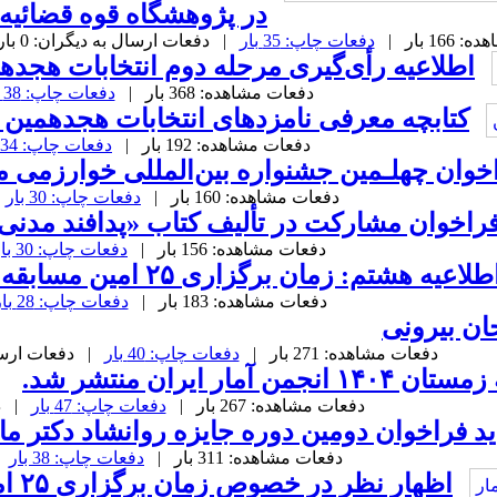
در پژوهشگاه قوه قضائیه
16 بار |
دفعات چاپ: 35 بار
| دفعات ارسال به دیگران: 0 بار |
اطلاعیه رأی‌گیری مرحله دوم انتخابات هجده
دفعات مشاهده: 368 بار |
دفعات چاپ: 38 بار
کتابچه معرفی نامزدهای انتخابات هجدهمین 
دفعات مشاهده: 192 بار |
دفعات چاپ: 34 بار
خوان چهلـمین جشنواره بین‌المللی خوارزمی م
دفعات مشاهده: 160 بار |
دفعات چاپ: 30 بار
|
راخوان مشارکت در تألیف کتاب «پدافند مدنی،
دفعات مشاهده: 156 بار |
دفعات چاپ: 30 بار
طلاعیه هشتم: زمان برگزاری ۲۵ امین مسابقه دانشجویی آمار
دفعات مشاهده: 183 بار |
دفعات چاپ: 28 بار
ان بیرونی
دفعات مشاهده: 271 بار |
دفعات چاپ: 40 بار
| دفعات ارسال به
نجمن آمار ایران منتشر شد.
دفعات مشاهده: 267 بار |
دفعات چاپ: 47 بار
| دفع
د فراخوان دومین دوره جایزه روانشاد دکتر ماه ب
دفعات مشاهده: 311 بار |
دفعات چاپ: 38 بار
| 
اظهار نظر در خصوص زمان برگزاری ۲۵ امین مسابقه دانشجویی امار