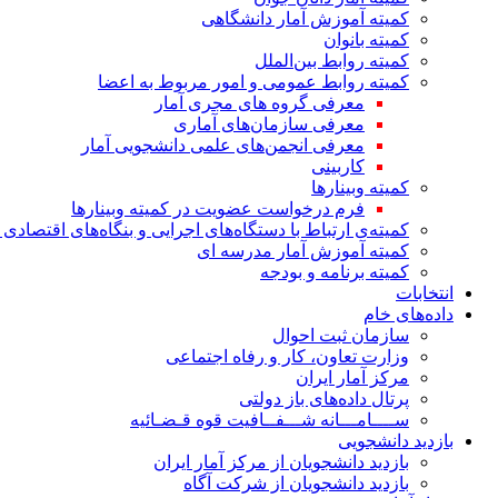
کمیته آموزش آمار دانشگاهی
کمیته بانوان
کمیته روابط بین‌الملل
کمیته روابط عمومی و امور مربوط به اعضا
معرفی گروه های مجری آمار
معرفی سازمان‌های آماری
معرفی انجمن‌های علمی دانشجویی آمار
کاربینی
کمیته وبینارها
فرم درخواست عضویت در کمیته وبینارها
کمیته‌ی ارتباط با دستگاه‌های اجرایی و بنگاه‌های اقتصا
کمیته آموزش آمار مدرسه ای
کمیته برنامه و بودجه
انتخابات
داده‌های خام
سازمان ثبت احوال
وزارت تعاون، کار و رفاه اجتماعی
مرکز آمار ایران
پرتال داده‌های باز دولتی
ســــامـــانه شـــفــافیت قوه قـضـائیه
بازدید دانشجویی
بازدید دانشجویان از مرکز آمار ایران
بازدید دانشجویان از شرکت آگاه