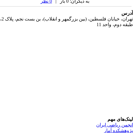
به دیگران: 0 بار |
0 نظر
رس
تهران، خیابان فلسطین، (بین بزرگمهر و انقلاب)، بن بست نجم، پلاک 2،
قه دوم، واحد 11
نک‌های مهم
جمن ریاضی ایران
وهشکده آمار