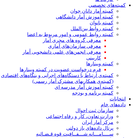
کمیته‌های تخصصی
کمیته آمار دانان جوان
کمیته آموزش آمار دانشگاهی
کمیته بانوان
کمیته روابط بین‌الملل
کمیته روابط عمومی و امور مربوط به اعضا
معرفی گروه های مجری آمار
معرفی سازمان‌های آماری
معرفی انجمن‌های علمی دانشجویی آمار
کاربینی
کمیته وبینارها
فرم درخواست عضویت در کمیته وبینارها
کمیته‌ی ارتباط با دستگاه‌های اجرایی و بنگاه‌های اقتصادی
(کمیته‌ی همکاریهای مشترک آمار رسمی)
کمیته آموزش آمار مدرسه ای
کمیته برنامه و بودجه
انتخابات
داده‌های خام
سازمان ثبت احوال
وزارت تعاون، کار و رفاه اجتماعی
مرکز آمار ایران
پرتال داده‌های باز دولتی
ســــامـــانه شـــفــافیت قوه قـضـائیه