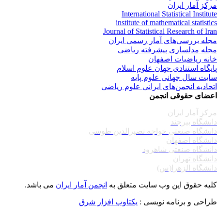
کز آمار ایران
International Statistical Institu
institute of mathematical statisti
Journal of Statistical Research of Ir
له بررسی‌های آمار رسمی ایران
له مدلسازی پیشرفته ریاضی
نه ریاضیات اصفهان
یگاه استنادی جهان علوم اسلام
یت سال جهانی علوم پایه
حادیه انجمن‌های ایرانی علوم ریاضی
ضای حقوقی انجمن
کز آمار ایران
نشگاه بیرجند
نشگاه صنعتی خواجه نصیرالدین طوسی
نشگاه اصفهان
نشگاه صنعتی شاهرود
نشگاه تهران
نشگاه الزهرا(س)
یه حقوق این وب سایت متعلق به
انجمن آمار ایران
می باشد.
احی و برنامه نویسی :
یکتاوب افزار شرق