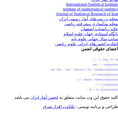
International Statistical Institu
institute of mathematical statisti
Journal of Statistical Research of Ir
له بررسی‌های آمار رسمی ایران
له مدلسازی پیشرفته ریاضی
نه ریاضیات اصفهان
یگاه استنادی جهان علوم اسلام
یت سال جهانی علوم پایه
حادیه انجمن‌های ایرانی علوم ریاضی
ضای حقوقی انجمن
کز آمار ایران
نشگاه بیرجند
نشگاه صنعتی خواجه نصیرالدین طوسی
نشگاه اصفهان
نشگاه صنعتی شاهرود
نشگاه تهران
نشگاه الزهرا(س)
یه حقوق این وب سایت متعلق به
انجمن آمار ایران
می باشد.
احی و برنامه نویسی :
یکتاوب افزار شرق