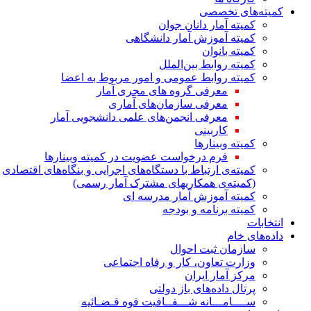
کمیته‌های تخصصی
کمیته آمار دانان جوان
کمیته آموزش آمار دانشگاهی
کمیته بانوان
کمیته روابط بین‌الملل
کمیته روابط عمومی و امور مربوط به اعضا
معرفی گروه های مجری آمار
معرفی سازمان‌های آماری
معرفی انجمن‌های علمی دانشجویی آمار
کاربینی
کمیته وبینارها
فرم درخواست عضویت در کمیته وبینارها
کمیته‌ی ارتباط با دستگاه‌های اجرایی و بنگاه‌های اقتصادی
(کمیته‌ی همکاریهای مشترک آمار رسمی)
کمیته آموزش آمار مدرسه ای
کمیته برنامه و بودجه
انتخابات
داده‌های خام
سازمان ثبت احوال
وزارت تعاون، کار و رفاه اجتماعی
مرکز آمار ایران
پرتال داده‌های باز دولتی
ســــامـــانه شـــفــافیت قوه قـضـائیه