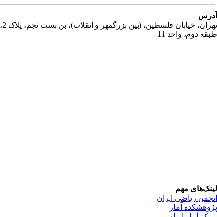
رس
تهران، خیابان فلسطین، (بین بزرگمهر و انقلاب)، بن بست نجم، پلاک 2،
قه دوم، واحد 11
نک‌های مهم
جمن ریاضی ایران
وهشکده آمار
کز آمار ایران