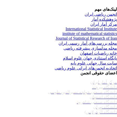
نک‌های مهم
جمن ریاضی ایران
وهشکده آمار
کز آمار ایران
International Statistical Institu
institute of mathematical statisti
Journal of Statistical Research of Ir
له بررسی‌های آمار رسمی ایران
له مدلسازی پیشرفته ریاضی
نه ریاضیات اصفهان
یگاه استنادی جهان علوم اسلام
یت سال جهانی علوم پایه
حادیه انجمن‌های ایرانی علوم ریاضی
ضای حقوقی انجمن
کز آمار ایران
نشگاه بیرجند
نشگاه صنعتی خواجه نصیرالدین طوسی
نشگاه اصفهان
نشگاه صنعتی شاهرود
نشگاه تهران
نشگاه الزهرا(س)