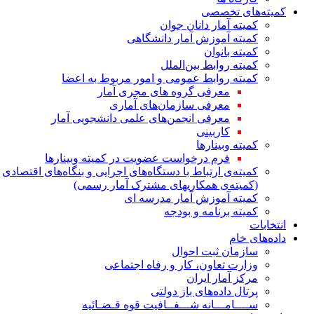
کمیته‌های تخصصی
کمیته آمار دانان جوان
کمیته آموزش آمار دانشگاهی
کمیته بانوان
کمیته روابط بین‌الملل
کمیته روابط عمومی و امور مربوط به اعضا
معرفی گروه های مجری آمار
معرفی سازمان‌های آماری
معرفی انجمن‌های علمی دانشجویی آمار
کاربینی
کمیته وبینارها
فرم درخواست عضویت در کمیته وبینارها
کمیته‌ی ارتباط با دستگاه‌های اجرایی و بنگاه‌های اقتصادی
(کمیته‌ی همکاریهای مشترک آمار رسمی)
کمیته آموزش آمار مدرسه ای
کمیته برنامه و بودجه
انتخابات
داده‌های خام
سازمان ثبت احوال
وزارت تعاون، کار و رفاه اجتماعی
مرکز آمار ایران
پرتال داده‌های باز دولتی
ســــامـــانه شـــفــافیت قوه قـضـائیه