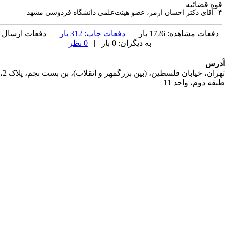
وه قضائیه
ی دانشگاه فردوسی مشهد
دفعات مشاهده: 1726 بار |
دفعات چاپ: 312 بار
| دفعات ارسال
به دیگران: 0 بار |
0 نظر
رس
تهران، خیابان فلسطین، (بین بزرگمهر و انقلاب)، بن بست نجم، پلاک 2،
قه دوم، واحد 11