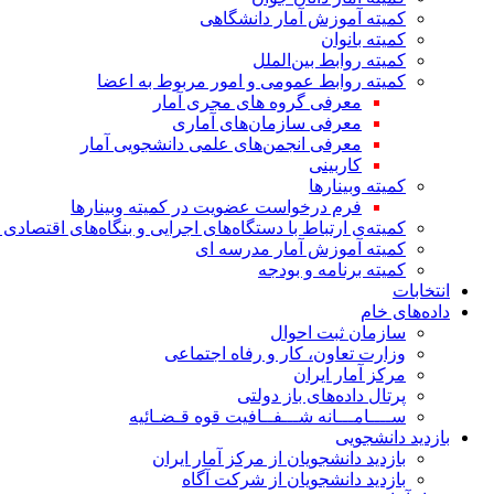
کمیته آموزش آمار دانشگاهی
کمیته بانوان
کمیته روابط بین‌الملل
کمیته روابط عمومی و امور مربوط به اعضا
معرفی گروه های مجری آمار
معرفی سازمان‌های آماری
معرفی انجمن‌های علمی دانشجویی آمار
کاربینی
کمیته وبینارها
فرم درخواست عضویت در کمیته وبینارها
کمیته‌ی ارتباط با دستگاه‌های اجرایی و بنگاه‌های اقتصا
کمیته آموزش آمار مدرسه ای
کمیته برنامه و بودجه
انتخابات
داده‌های خام
سازمان ثبت احوال
وزارت تعاون، کار و رفاه اجتماعی
مرکز آمار ایران
پرتال داده‌های باز دولتی
ســــامـــانه شـــفــافیت قوه قـضـائیه
بازدید دانشجویی
بازدید دانشجویان از مرکز آمار ایران
بازدید دانشجویان از شرکت آگاه