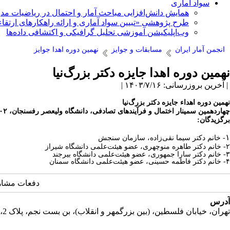
سواد آماری
همایش دانش‌افزایی مباحث آمار و احتمال در ریاضیات مد
طرح پژوهشی «تبیین سواد آماری و ارائه راهکارهای ارتقاء
وب‌اپلیکیشن آموزشی تحلیل گرافیکی و اکتشافی داده‌ها
انجمن آمار ایران
مسابقات و جوایز
نهمین دوره اهدا جوایز
نهمین دوره اهدا جایزه دکتر بزرگ‌نیا
| آخرین بروزرسانی: ۱۴۰۳/۷/۱۶ |
نهمین دوره اهداء جایزه دکتر بزرگ‌نیا
چهاردهمین سمینار اختمال و فرآیندهای تصادفی، دانشگاه ولیعصر رفسنجان، ۱۴۰۲
برگزیدگان:
۱
- خانم دکتر سیما نقی‌زاده، سازمان سنجش
۲-
خانم دکتر طاهره منوچهری، عضو هیئت‌علمی دانشگاه شیراز
۳- خانم دکتر سارا جمهوری، عضو هیئت‌علمی دانشگاه بیرجند
۴- خانم دکتر فاطمه حسینی، عضو هیئت‌علمی دانشگاه سمنان
دفعات مشاهده: 1574
آدرس
تهران، خیابان فلسطین، (بین بزرگمهر و انقلاب)، بن بست نجم، پلاک 2، طبقه دوم، واحد 11