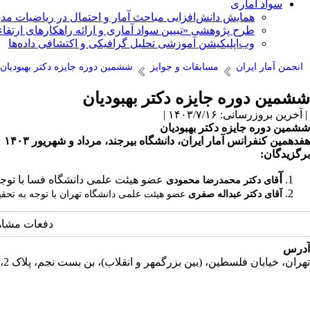
سواد آماری
همایش دانش‌افزایی مباحث آمار و احتمال در ریاضیات مد
طرح پژوهشی «تبیین سواد آماری و ارائه راهکارهای ارتقاء
وب‌اپلیکیشن آموزشی تحلیل گرافیکی و اکتشافی داده‌ها
انجمن آمار ایران
مسابقات و جوایز
ششمین دوره جایزه دکتر بهبودیان
ششمین دوره جایزه دکتر بهبودیان
| آخرین بروزرسانی: ۱۴۰۳/۷/۱۶ |
ششمین دوره جایزه دکتر بهبودیان
هفدهمین کنفرانس آمار ایران، دانشگاه بیرجند، مرداد و شهریور ۱۴۰۳
برگزیدگان:
آ
عضو هیئت علمی دانشگاه فسا با توجه ب
قای دکتر محمدرضا محمودی
آقای دکتر عبداله صفری
عضو هیئت علمی دانشگاه تهران با توجه به تحقی
دفعات مشاهده: 1723
آدرس
تهران، خیابان فلسطین، (بین بزرگمهر و انقلاب)، بن بست نجم، پلاک 2، طبقه دوم، واحد 11