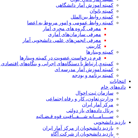
کمیته آموزش آمار دانشگاهی
کمیته بانوان
کمیته روابط بین‌الملل
کمیته روابط عمومی و امور مربوط به اعضا
معرفی گروه های مجری آمار
معرفی سازمان‌های آماری
معرفی انجمن‌های علمی دانشجویی آمار
کاربینی
کمیته وبینارها
فرم درخواست عضویت در کمیته وبینارها
کمیته‌ی ارتباط با دستگاه‌های اجرایی و بنگاه‌های اقتصا
کمیته آموزش آمار مدرسه ای
کمیته برنامه و بودجه
انتخابات
داده‌های خام
سازمان ثبت احوال
وزارت تعاون، کار و رفاه اجتماعی
مرکز آمار ایران
پرتال داده‌های باز دولتی
ســــامـــانه شـــفــافیت قوه قـضـائیه
بازدید دانشجویی
بازدید دانشجویان از مرکز آمار ایران
بازدید دانشجویان از شرکت آگاه