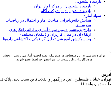
بازدید دانشجویی
بازدید دانشجویان از مرکز آمار ایران
بازدید دانشجویان از شرکت آگاه
سواد آماری
همایش دانش‌افزایی مباحث آمار و احتمال در ریاضیات
مدرسه‌ای
طرح پژوهشی «تبیین سواد آماری و ارائه راهکارهای
ارتقاء آن در میان کاربران و ذینفعان مختلف»
وب‌اپلیکیشن آموزشی تحلیل گرافیکی و اکتشافی داده‌ها
برای دسترسی به این صفحات: در صورتیکه عضو انجمن آمار می‌باشید از بخش
ورود کاربران وارد شوید. در غیر اینصورت لطفا عضو شوید.
رس
تهران، خیابان فلسطین، (بین بزرگمهر و انقلاب)، بن بست نجم، پلاک 2،
قه دوم، واحد 11