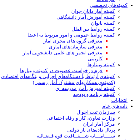
کمیته‌های تخصصی
کمیته آمار دانان جوان
کمیته آموزش آمار دانشگاهی
کمیته بانوان
کمیته روابط بین‌الملل
کمیته روابط عمومی و امور مربوط به اعضا
معرفی گروه های مجری آمار
معرفی سازمان‌های آماری
معرفی انجمن‌های علمی دانشجویی آمار
کاربینی
کمیته وبینارها
فرم درخواست عضویت در کمیته وبینارها
کمیته‌ی ارتباط با دستگاه‌های اجرایی و بنگاه‌های اقتصادی
(کمیته‌ی همکاریهای مشترک آمار رسمی)
کمیته آموزش آمار مدرسه ای
کمیته برنامه و بودجه
انتخابات
داده‌های خام
سازمان ثبت احوال
وزارت تعاون، کار و رفاه اجتماعی
مرکز آمار ایران
پرتال داده‌های باز دولتی
ســــامـــانه شـــفــافیت قوه قـضـائیه