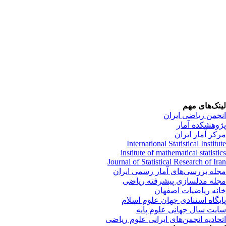
نک‌های مهم
جمن ریاضی ایران
وهشکده آمار
کز آمار ایران
International Statistical Instit
institute of mathematical statist
Journal of Statistical Research of Ir
له بررسی‌های آمار رسمی ایران
له مدلسازی پیشرفته ریاضی
نه ریاضیات اصفهان
یگاه استنادی جهان علوم اسلام
یت سال جهانی علوم پایه
حادیه انجمن‌های ایرانی علوم ریاضی