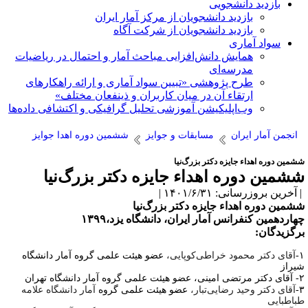
بازدید دانشجویی
بازدید دانشجویان از مرکز آمار ایران
بازدید دانشجویان از شرکت آگاه
سواد آماری
همایش دانش‌افزایی مباحث آمار و احتمال در ریاضیات
مدرسه‌ای
طرح پژوهشی «تبیین سواد آماری و ارائه راهکارهای
ارتقاء آن در میان کاربران و ذینفعان مختلف»
وب‌اپلیکیشن آموزشی تحلیل گرافیکی و اکتشافی داده‌ها
انجمن آمار ایران
مسابقات و جوایز
ششمین دوره اهدا جوایز
شمین دوره اهداء جایزه دکتر بزرگ‌نیا
شمین دوره اهداء جایزه دکتر بزرگ‌نیا
آخرین بروزرسانی: ۱۴۰۱/۶/۳۱ |
شمین دوره اهداء جایزه دکتر بزرگ‌نیا
هاردهمین کنفرانس آمار ایران، دانشگاه یزد،۱۳۹۹
رگزیدگان:
آقای دکتر محمود خراطی­‌کوپایی،
عضو هیئت علمی گروه آمار دانشگاه
یراز
آقای
دکتر مرتضی امینی، عضو هیئت علمی گروه آمار دانشگاه تهران
آقای دکتر وحید رضایی­‌تبار،
عضو هیئت علمی گروه
آمار دانشگاه علامه
باطبایی