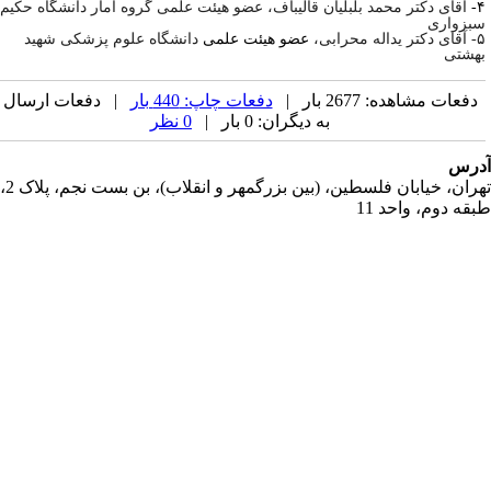
آقای دکتر محمد بلبلیان­ قالیباف، عضو هیئت علمی گروه آمار دانشگاه حکیم
بزواری
آقای دکتر یداله محرابی،
عضو هیئت علمی
دانشگاه علوم پزشکی شهید
هشتی
دفعات مشاهده: 2677 بار |
دفعات چاپ: 440 بار
| دفعات ارسال
به دیگران: 0 بار |
0 نظر
رس
تهران، خیابان فلسطین، (بین بزرگمهر و انقلاب)، بن بست نجم، پلاک 2،
قه دوم، واحد 11