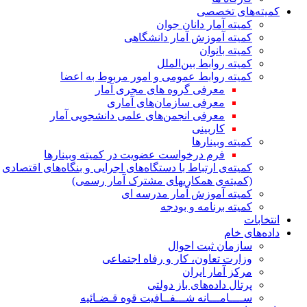
کمیته‌های تخصصی
کمیته آمار دانان جوان
کمیته آموزش آمار دانشگاهی
کمیته بانوان
کمیته روابط بین‌الملل
کمیته روابط عمومی و امور مربوط به اعضا
معرفی گروه های مجری آمار
معرفی سازمان‌های آماری
معرفی انجمن‌های علمی دانشجویی آمار
کاربینی
کمیته وبینارها
فرم درخواست عضویت در کمیته وبینارها
کمیته‌ی ارتباط با دستگاه‌های اجرایی و بنگاه‌های اقتصادی
(کمیته‌ی همکاریهای مشترک آمار رسمی)
کمیته آموزش آمار مدرسه ای
کمیته برنامه و بودجه
انتخابات
داده‌های خام
سازمان ثبت احوال
وزارت تعاون، کار و رفاه اجتماعی
مرکز آمار ایران
پرتال داده‌های باز دولتی
ســــامـــانه شـــفــافیت قوه قـضـائیه