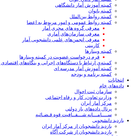
کمیته آموزش آمار دانشگاهی
کمیته بانوان
کمیته روابط بین‌الملل
کمیته روابط عمومی و امور مربوط به اعضا
معرفی گروه های مجری آمار
معرفی سازمان‌های آماری
معرفی انجمن‌های علمی دانشجویی آمار
کاربینی
کمیته وبینارها
فرم درخواست عضویت در کمیته وبینارها
کمیته‌ی ارتباط با دستگاه‌های اجرایی و بنگاه‌های اقتصا
کمیته آموزش آمار مدرسه ای
کمیته برنامه و بودجه
انتخابات
داده‌های خام
سازمان ثبت احوال
وزارت تعاون، کار و رفاه اجتماعی
مرکز آمار ایران
پرتال داده‌های باز دولتی
ســــامـــانه شـــفــافیت قوه قـضـائیه
بازدید دانشجویی
بازدید دانشجویان از مرکز آمار ایران
بازدید دانشجویان از شرکت آگاه