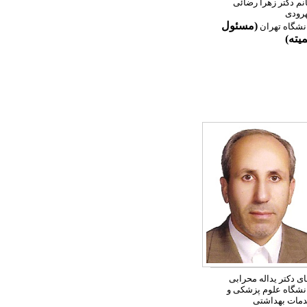
نم دکتر زهرا رضائی
رودی
(مسئول
نشگاه تهران
یته)
ای دکتر یداله محرابی
نشگاه علوم پزشکی و
مات بهداشتی