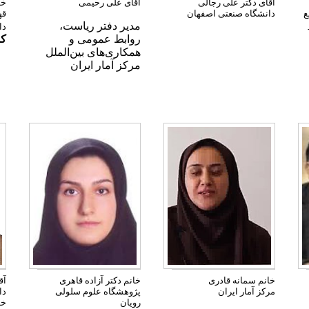
آقای
دکتر علی رجالی
آقای علی رحیمی
خا
ع
دانشگاه صنعتی اصفهان
قه
مدیر دفتر ریاست،
دا
روابط عمومی و
کم
همکاری‌های بین‌الملل
مرکز آمار ایران
خانم سمانه قادری
خانم دکتر آزاده قاهری
آق
مرکز آمار ایران
پژوهشگاه علوم سلولی
دا
رویان
خد