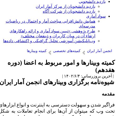
بازدید دانشجویی
بازدید دانشجویان از مرکز آمار ایران
بازدید دانشجویان از شرکت آگاه
سواد آماری
همایش دانش‌افزایی مباحث آمار و احتمال در ریاضیات
مدرسه‌ای
طرح پژوهشی «تبیین سواد آماری و ارائه راهکارهای
ارتقاء آن در میان کاربران و ذینفعان مختلف»
وب‌اپلیکیشن آموزشی تحلیل گرافیکی و اکتشافی داده‌ها
انجمن آمار ایران
کمیته‌های تخصصی
کمیته وبینارها
میته وبینارها و امور مربوط به اعضا (دوره
فدهم)
آخرین بروزرسانی: ۱۴۰۲/۶/۴ |
یوه‌نامه برگزاری وبینارهای انجمن آمار ایران
قدمه
راگیر شدن و سهولت دسترسی به اینترنت و انواع ابزارهای
حت وب که می
توان از آن‌ها برای انجام تعاملات به شکل