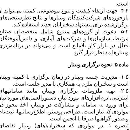
ست.
۴-۴- جهت ارتقاء کیفیت و تنوع موضوعی، کمیته می‌تواند از
ازخوردهای شرکت‌کنندگان وبینارها و نتایج نظرسنجی‌های
رگزارشده برای پیشنهاد سخنرانان جدید استفاده کند.
۵-۴- دعوت از گروه‌های متنوع شامل متخصصان صنایع
رتبط، سازمان‌ها و شرکت‌های آماری، و دانش‌آموختگان
عال در بازار کار بلامانع است و می‌تواند در برنامه‌ریزی
بینارها مد نظر قرار گیرد.
 ۵- نحوه برگزاری وبینار
۱-۵- مدیریت جلسه وبینار در زمان برگزاری با کمیته وبینار
ست و سخنران ملزم به همکاری با مدیر جلسه است.
۲-۵- تهیه ملزومات برگزاری وبینار، مانند سامانه‎های
ینترنتی، نرم‌افزارهای مورد نیاز، دستورالعمل
های مورد نیاز
برای ورود به سامانه و مشارکت در وبینار، ‎اخذ مجوز در
مواردی که نیاز است، طراحی پوستر، اطلاع‌رسانی‎ها، ثبت‌نام
صدور گواهی‎ها صرفا با انجمن است.
تبصره ۱- در مواردی که سخنران(های) وبینار تقاضای