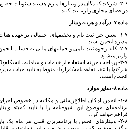
۳-۶- شرکت‌کنندگان در وبینارها ملزم هستند شئونات حضور
ر فضای مجازی را رعایت کنند.
 ۷- درآمد و هزینه وبینار
۱-۷- تعیین حق ثبت نام و تخفیف‎های احتمالی بر عهده هیات
دیره انجمن است.
۲-۷- کلیه وجوه ثبت نامی و حمایت‎های مالی به حساب انجمن
اریز می
شود.
۳-۷- پرداخت هزینه استفاده از خدمات و سامانه دانشگاه‎ها/
ت‎ها با عقد تفاهم
نامه/قرارداد منوط به تائید هیات مدیره
نجمن است.
ه ۸- سایر موارد
۱-۸- انجمن امکان اطلاع‌رسانی و مکاتبه در خصوص اجرای
رنامه
های موضوع این شیوه
نامه را با تایید کمیته وبینار
راهم خواهد کرد.
۲-۸- وبینارهای انجمن با برنامه‌ریزی قبلی هر ماه یک بار
برگزار می‎شود که در صورت ضرورت این زمان‌بندی قابل