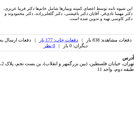
ین شیوه نامه توسط اعضای کمیته وبینارها شامل خانم‌ها دکتر فریبا عزیزی،
کتر مهسا نادی‌فر، آقایان دکتر باغیشنی، دکتر گلعلی‌زاده، دکتر محمودوند و
کتر کاوسی تهیه و تدوین شده است.
فعات مشاهده: 838 بار |
دفعات چاپ: 177 بار
| دفعات ارسال به
دیگران: 0 بار |
0 نظر
رس
تهران، خیابان فلسطین، (بین بزرگمهر و انقلاب)، بن بست نجم، پلاک 2،
قه دوم، واحد 11