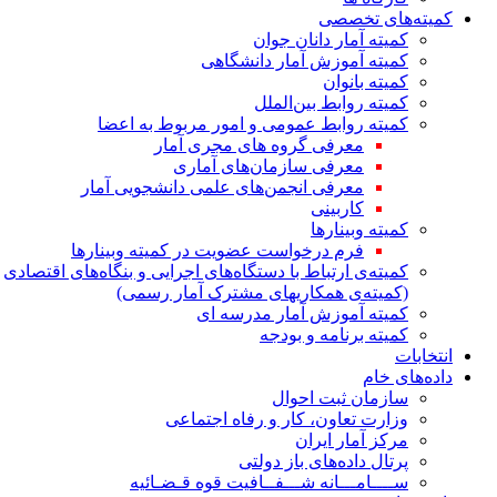
کمیته‌های تخصصی
کمیته آمار دانان جوان
کمیته آموزش آمار دانشگاهی
کمیته بانوان
کمیته روابط بین‌الملل
کمیته روابط عمومی و امور مربوط به اعضا
معرفی گروه های مجری آمار
معرفی سازمان‌های آماری
معرفی انجمن‌های علمی دانشجویی آمار
کاربینی
کمیته وبینارها
فرم درخواست عضویت در کمیته وبینارها
کمیته‌ی ارتباط با دستگاه‌های اجرایی و بنگاه‌های اقتصادی
(کمیته‌ی همکاریهای مشترک آمار رسمی)
کمیته آموزش آمار مدرسه ای
کمیته برنامه و بودجه
انتخابات
داده‌های خام
سازمان ثبت احوال
وزارت تعاون، کار و رفاه اجتماعی
مرکز آمار ایران
پرتال داده‌های باز دولتی
ســــامـــانه شـــفــافیت قوه قـضـائیه