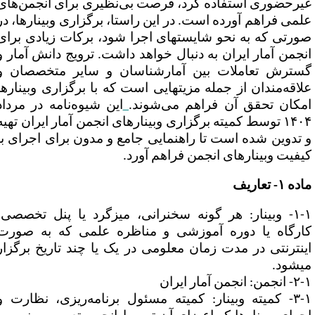
یرحضوری استفاده کرد، فرصت بی‌نظیری برای انجمن‌های
لمی فراهم آورده است. در این راستا، برگزاری وبینارها، در
صورتی که به نحو شایسته‎ای اجرا شود، برکات زیادی برای
نجمن آمار ایران به دنبال خواهد داشت. ترویج دانش آمار و
سترش تعاملات بین آمارشناسان و سایر متخصصان و
علاقه‌مندان از جمله مزیت‎هایی است که با برگزاری وبینارها
مکان تحقق آن فراهم
می‌شوند
.
این شیوه‌نامه در مرداد
۱۴۰۴ توسط کمیته برگزاری وبینارهای انجمن آمار ایران تهیه
 تدوین شده است تا راهنمایی جامع و مدون برای اجرای با
یفیت وبینارهای انجمن فراهم آورد.
ده ۱- تعاریف
۱-۱- وبینار: هر گونه سخنرانی، میزگرد یا پنل تخصصی،
ارگاه یا دوره آموزشی و مناظره علمی که به صورت
ینترنتی در مدت زمان معلومی در یک یا چند تاریخ برگزار
ی
شود.
نجمن: انجمن آمار ایران
کمیته وبینار: کمیته
مسئول برنامه‌ریزی، نظارت و