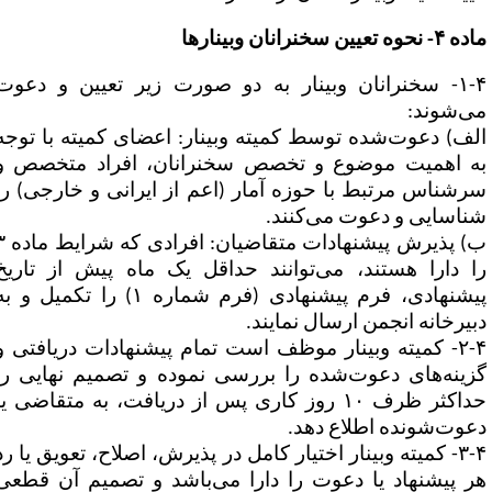
۴- نحوه تعیین سخنرانان وبینارها
۱-۴- سخنرانان وبینار به دو صورت زیر تعیین و دعوت
ی‌شوند:
لف) دعوت‌شده توسط کمیته وبینار: اعضای کمیته با توجه
ه اهمیت موضوع و تخصص سخنرانان، افراد متخصص و
رشناس مرتبط با حوزه آمار (اعم از ایرانی و خارجی) را
ناسایی و دعوت می‌کنند.
ب) پذیرش پیشنهادات متقاضیان: افرادی که شرایط ماده ۳
ا دارا هستند، می‌توانند حداقل یک ماه پیش از تاریخ
پیشنهادی، فرم پیشنهادی (فرم شماره ۱) را تکمیل و به
بیرخانه انجمن ارسال نمایند.
۲-۴- کمیته وبینار موظف است تمام پیشنهادات دریافتی و
زینه‌های دعوت‌شده را بررسی نموده و تصمیم نهایی را
حداکثر ظرف ۱۰ روز کاری پس از دریافت، به متقاضی یا
عوت‌شونده اطلاع دهد.
۳-۴- کمیته وبینار اختیار کامل در پذیرش، اصلاح، تعویق یا رد
ر پیشنهاد یا دعوت را دارا می‌باشد و تصمیم آن قطعی