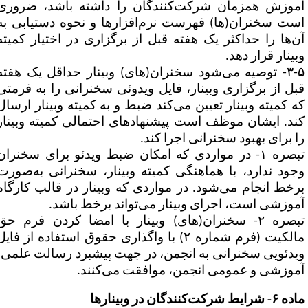
موزش همزمان شرکت‌کنندگان را داشته باشد، ضروری
ست سخنران(ها) فهرست نرم‌افزارها و نحوه دستیابی به
ن‌ها را حداکثر یک هفته قبل از برگزاری در اختیار کمیته
بینار قرار دهد.
۳-۵- توصیه می‌شود سخنران(های) وبینار حداقل یک هفته
بل از برگزاری وبینار، فایل ویدوئی سخنرانی را به فرمتی
ه کمیته وبینار تعیین می‌کند ضبط و به کمیته وبینار ارسال
ند. ایشان موظف است پیشنهادهای احتمالی کمیته وبینار
ا برای بهبود سخنرانی اجرا کند.
تبصره ۱- در مواردی که امکان ضبط ویدئو برای سخنران
جود ندارد، با هماهنگی کمیته وبینار، سخنرانی به‌صورت
رخط انجام می‌شود. در مواردی که وبینار در قالب کارگاه
موزشی است، اجرای وبینار می‌تواند برخط باشد.
تبصره ۲- سخنران‌(های) وبینار با امضا کردن فرم حق
مالکیت (فرم شماره ۲) با واگذاری حقوق استفاده از فایل
یدئویی سخنرانی به انجمن، در جهت پیشبرد رسالت علمی،
موزشی و عمومی انجمن، موافقت می‌کنند.
۶- شرایط شرکت‌کنندگان در وبینارها