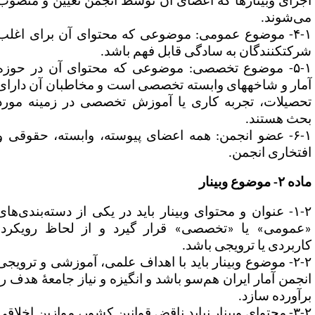
جرای وبینارها که اعضای آن توسط انجمن تعیین و منصوب
ی‌شوند.
۴-۱- موضوع عمومی: موضوعی که محتوای آن برای اغلب
رکت
کنندگان به سادگی قابل فهم باشد.
۵-۱- موضوع تخصصی: موضوعی که محتوای آن در حوزه
مار و شاخه
های وابسته تخصصی است و مخاطبان آن دارای
حصیلات، تجربه کاری یا آموزش تخصصی در زمینه مورد
حث هستند.
۶-۱- عضو انجمن: همه اعضای پیوسته، وابسته، حقوقی و
فتخاری انجمن.
ه ۲- موضوع وبینار
۱-۲- عنوان و محتوای وبینار باید در یکی از دسته‌بندی‌های
عمومی» یا «تخصصی» قرار گیرد و از لحاظ رویکرد،
اربردی یا ترویجی باشد.
۲-۲- موضوع وبینار باید با اهداف علمی، آموزشی و ترویجی
نجمن آمار ایران هم‌سو باشد و انگیزه و نیاز جامعۀ هدف را
رآورده سازد.
۳-۲- محتوای وبینار نباید ناقض قوانین کشور، موازین اخلاقی