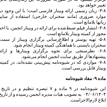
غییر خواهد بود.
۳-۸- زبان رسمی ارائه وبینار فارسی است؛ با این وجود در
وارد ضروری (مانند سخنران خارجی) استفاده از سایر
‎ها بلامانع است.
۴-۸- انتشار فیلم ضبط‌شده برای ارائه در وبینار انجمن، با اخذ
جوز از کمیته وبینار بلامانع است.
۵-۸- تهیه پوستر و اطلاع‌رسانی برگزاری وبینار از سمت
خنران بایستی با هماهنگی کمیته وبینار انجام شود.
۶-۸- نظرسنجی برای نحوه برگزاری وبینارها و ارائه
یشنهادها از طریق سایت انجمن انجام می‌شود.
۷-۸- مواردی که در شیوه‌نامه پیش‌بینی نشده‌اند، در کمیته
بینار قابل بررسی است.
ه ۹- مفاد شیوه‌نامه
این شیوه‌نامه در ۹ ماده و ۷ تبصره تنظیم و در تاریخ
۰۴/۰۶/۱۴۰۴ به تصویب هیات مدیره انجمن رسیده و از تاریخ
بلاغ لازم‌الاجراست.