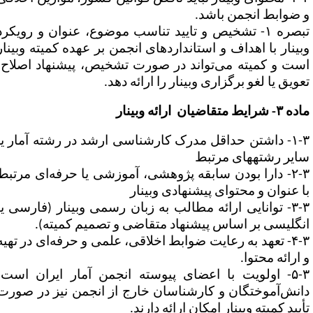
 ضوابط انجمن باشد.
تبصره ۱- تشخیص و تایید تناسب موضوع، عنوان و رویکرد
بینار با اهداف و استانداردهای انجمن بر عهده کمیته وبینار
ست و کمیته می‌تواند در صورت تشخیص، پیشنهاد اصلاح،
عویق یا لغو برگزاری وبینار را ارائه دهد.
۳- شرایط متقاضیان ارائه وبینار
۱-۳- داشتن حداقل مدرک کارشناسی ارشد در رشته آمار یا
یر رشته‎های مرتبط
۲-۳- دارا بودن سابقه پژوهشی، آموزشی یا حرفه‌ای مرتبط
ا عنوان و محتوای پیشنهادی وبینار
۳-۳- توانایی ارائه مطالب به زبان رسمی وبینار (فارسی یا
نگلیسی بر اساس پیشنهاد متقاضی و تصمیم کمیته).
۴-۳- تعهد به رعایت ضوابط اخلاقی، علمی و حرفه‌ای در تهیه
 ارائه محتوا.
۵-۳- اولویت با اعضای پیوسته انجمن آمار ایران است؛
انش‌آموختگان و کارشناسان خارج از انجمن نیز در صورت
أیید کمیته وبینار امکان ارائه دارند.