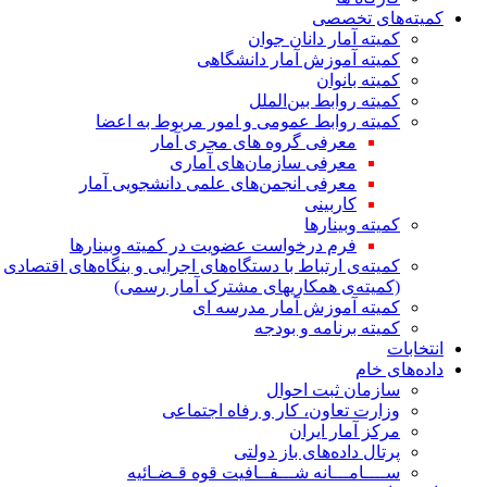
کمیته‌های تخصصی
کمیته آمار دانان جوان
کمیته آموزش آمار دانشگاهی
کمیته بانوان
کمیته روابط بین‌الملل
کمیته روابط عمومی و امور مربوط به اعضا
معرفی گروه های مجری آمار
معرفی سازمان‌های آماری
معرفی انجمن‌های علمی دانشجویی آمار
کاربینی
کمیته وبینارها
فرم درخواست عضویت در کمیته وبینارها
کمیته‌ی ارتباط با دستگاه‌های اجرایی و بنگاه‌های اقتصادی
(کمیته‌ی همکاریهای مشترک آمار رسمی)
کمیته آموزش آمار مدرسه ای
کمیته برنامه و بودجه
انتخابات
داده‌های خام
سازمان ثبت احوال
وزارت تعاون، کار و رفاه اجتماعی
مرکز آمار ایران
پرتال داده‌های باز دولتی
ســــامـــانه شـــفــافیت قوه قـضـائیه