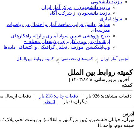
بازدید دانشجویی
بازدید دانشجویان از مرکز آمار ایران
بازدید دانشجویان از شرکت آگاه
سواد آماری
همایش دانش‌افزایی مباحث آمار و احتمال در ریاضیات
مدرسه‌ای
طرح پژوهشی «تبیین سواد آماری و ارائه راهکارهای
ارتقاء آن در میان کاربران و ذینفعان مختلف»
وب‌اپلیکیشن آموزشی تحلیل گرافیکی و اکتشافی داده‌ها
انجمن آمار ایران
کمیته‌های تخصصی
کمیته روابط بین‌الملل
میته روابط بین الملل
آخرین بروزرسانی: ۱۴۰۳/۸/۲۸ |
میته
فعات مشاهده: 926 بار |
دفعات چاپ: 218 بار
| دفعات ارسال به
دیگران: 0 بار |
0 نظر
رس
تهران، خیابان فلسطین، (بین بزرگمهر و انقلاب)، بن بست نجم، پلاک 2،
قه دوم، واحد 11