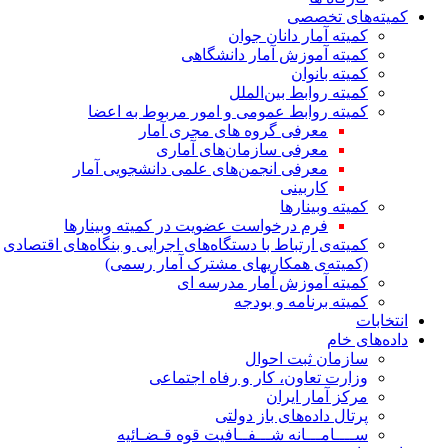
کمیته‌های تخصصی
کمیته آمار دانان جوان
کمیته آموزش آمار دانشگاهی
کمیته بانوان
کمیته روابط بین‌الملل
کمیته روابط عمومی و امور مربوط به اعضا
معرفی گروه های مجری آمار
معرفی سازمان‌های آماری
معرفی انجمن‌های علمی دانشجویی آمار
کاربینی
کمیته وبینارها
فرم درخواست عضویت در کمیته وبینارها
کمیته‌ی ارتباط با دستگاه‌های اجرایی و بنگاه‌های اقتصادی
(کمیته‌ی همکاریهای مشترک آمار رسمی)
کمیته آموزش آمار مدرسه ای
کمیته برنامه و بودجه
انتخابات
داده‌های خام
سازمان ثبت احوال
وزارت تعاون، کار و رفاه اجتماعی
مرکز آمار ایران
پرتال داده‌های باز دولتی
ســــامـــانه شـــفــافیت قوه قـضـائیه