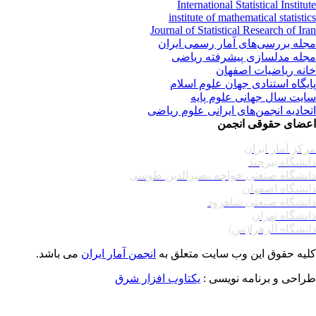
International Statistical Institu
institute of mathematical statisti
Journal of Statistical Research of Ir
له بررسی‌های آمار رسمی ایران
له مدلسازی پیشرفته ریاضی
نه ریاضیات اصفهان
یگاه استنادی جهان علوم اسلام
یت سال جهانی علوم پایه
حادیه انجمن‌های ایرانی علوم ریاضی
ضای حقوقی انجمن
کز آمار ایران
نشگاه بیرجند
نشگاه صنعتی خواجه نصیرالدین طوسی
نشگاه اصفهان
نشگاه صنعتی شاهرود
نشگاه تهران
نشگاه الزهرا(س)
یه حقوق این وب سایت متعلق به
انجمن آمار ایران
می باشد.
احی و برنامه نویسی :
یکتاوب افزار شرق