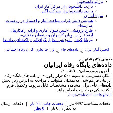
بازدید دانشجویی
بازدید دانشجویان از مرکز آمار ایران
بازدید دانشجویان از شرکت آگاه
سواد آماری
همایش دانش‌افزایی مباحث آمار و احتمال در ریاضیات
مدرسه‌ای
طرح پژوهشی «تبیین سواد آماری و ارائه راهکارهای
ارتقاء آن در میان کاربران و ذینفعان مختلف»
وب‌اپلیکیشن آموزشی تحلیل گرافیکی و اکتشافی داده‌ها
انجمن آمار ایران
داده‌های خام
وزارت تعاون، کار و رفاه اجتماعی
ده‌های پایگاه رفاه ایرانیان
اده‌های پایگاه رفاه ایرانیان
آخرین بروزرسانی: ۱۴۰۰/۵/۱۰ |
مکان دسترسی به نمونه
۵۰۰
هزار رکوردی از داده های پایگاه رفاه
یرانیان فراهم شد. علاقمندان میتوانند با مراجعه به آدرس زیر، بخش
اده‌های خام، برای مشاهده مشخصات فایل مربوط و تکمیل فرم
لکترونیکی درخواست اقدام نمایند.:
https://ssicenter.mcls.gov.ir
دفعات مشاهده: 4497 بار |
دفعات چاپ: 509 بار
| دفعات ارسال
به دیگران: 0 بار |
0 نظر