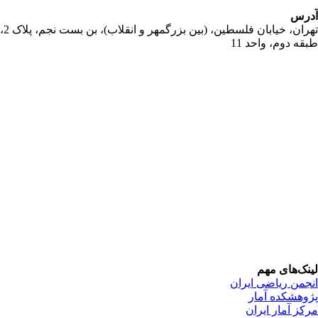
رس
تهران، خیابان فلسطین، (بین بزرگمهر و انقلاب)، بن بست نجم، پلاک 2،
قه دوم، واحد 11
نک‌های مهم
جمن ریاضی ایران
وهشکده آمار
کز آمار ایران