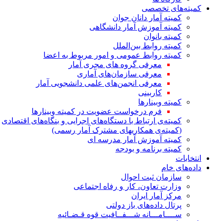
کمیته‌های تخصصی
کمیته آمار دانان جوان
کمیته آموزش آمار دانشگاهی
کمیته بانوان
کمیته روابط بین‌الملل
کمیته روابط عمومی و امور مربوط به اعضا
معرفی گروه های مجری آمار
معرفی سازمان‌های آماری
معرفی انجمن‌های علمی دانشجویی آمار
کاربینی
کمیته وبینارها
فرم درخواست عضویت در کمیته وبینارها
کمیته‌ی ارتباط با دستگاه‌های اجرایی و بنگاه‌های اقتصادی
(کمیته‌ی همکاریهای مشترک آمار رسمی)
کمیته آموزش آمار مدرسه ای
کمیته برنامه و بودجه
انتخابات
داده‌های خام
سازمان ثبت احوال
وزارت تعاون، کار و رفاه اجتماعی
مرکز آمار ایران
پرتال داده‌های باز دولتی
ســــامـــانه شـــفــافیت قوه قـضـائیه