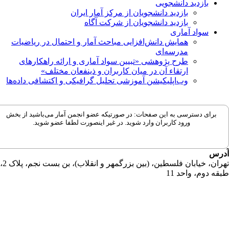
بازدید دانشجویی
بازدید دانشجویان از مرکز آمار ایران
بازدید دانشجویان از شرکت آگاه
سواد آماری
همایش دانش‌افزایی مباحث آمار و احتمال در ریاضیات
مدرسه‌ای
طرح پژوهشی «تبیین سواد آماری و ارائه راهکارهای
ارتقاء آن در میان کاربران و ذینفعان مختلف»
وب‌اپلیکیشن آموزشی تحلیل گرافیکی و اکتشافی داده‌ها
برای دسترسی به این صفحات: در صورتیکه عضو انجمن آمار می‌باشید از بخش
ورود کاربران وارد شوید. در غیر اینصورت لطفا عضو شوید.
رس
تهران، خیابان فلسطین، (بین بزرگمهر و انقلاب)، بن بست نجم، پلاک 2،
قه دوم، واحد 11