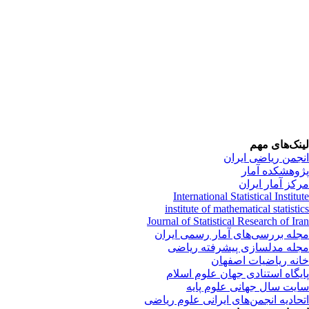
نک‌های مهم
جمن ریاضی ایران
وهشکده آمار
کز آمار ایران
International Statistical Instit
institute of mathematical statist
Journal of Statistical Research of Ir
له بررسی‌های آمار رسمی ایران
له مدلسازی پیشرفته ریاضی
نه ریاضیات اصفهان
یگاه استنادی جهان علوم اسلام
یت سال جهانی علوم پایه
حادیه انجمن‌های ایرانی علوم ریاضی