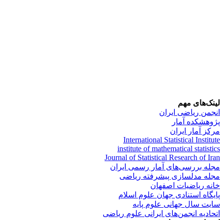
نک‌های مهم
جمن ریاضی ایران
وهشکده آمار
کز آمار ایران
International Statistical Instit
institute of mathematical statist
Journal of Statistical Research of Ir
له بررسی‌های آمار رسمی ایران
له مدلسازی پیشرفته ریاضی
نه ریاضیات اصفهان
یگاه استنادی جهان علوم اسلام
یت سال جهانی علوم پایه
حادیه انجمن‌های ایرانی علوم ریاضی