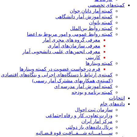
کمیته‌های تخصصی
کمیته آمار دانان جوان
کمیته آموزش آمار دانشگاهی
کمیته بانوان
کمیته روابط بین‌الملل
کمیته روابط عمومی و امور مربوط به اعضا
معرفی گروه های مجری آمار
معرفی سازمان‌های آماری
معرفی انجمن‌های علمی دانشجویی آمار
کاربینی
کمیته وبینارها
فرم درخواست عضویت در کمیته وبینارها
کمیته‌ی ارتباط با دستگاه‌های اجرایی و بنگاه‌های اقتصادی
(کمیته‌ی همکاریهای مشترک آمار رسمی)
کمیته آموزش آمار مدرسه ای
کمیته برنامه و بودجه
انتخابات
داده‌های خام
سازمان ثبت احوال
وزارت تعاون، کار و رفاه اجتماعی
مرکز آمار ایران
پرتال داده‌های باز دولتی
ســــامـــانه شـــفــافیت قوه قـضـائیه