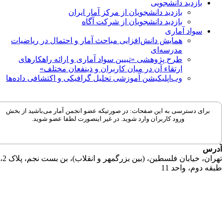
بازدید دانشجویی
بازدید دانشجویان از مرکز آمار ایران
بازدید دانشجویان از شرکت آگاه
سواد آماری
همایش دانش‌افزایی مباحث آمار و احتمال در ریاضیات
مدرسه‌ای
طرح پژوهشی «تبیین سواد آماری و ارائه راهکارهای
ارتقاء آن در میان کاربران و ذینفعان مختلف»
وب‌اپلیکیشن آموزشی تحلیل گرافیکی و اکتشافی داده‌ها
برای دسترسی به این صفحات: در صورتیکه عضو انجمن آمار می‌باشید از بخش
ورود کاربران وارد شوید. در غیر اینصورت لطفا عضو شوید.
رس
تهران، خیابان فلسطین، (بین بزرگمهر و انقلاب)، بن بست نجم، پلاک 2،
قه دوم، واحد 11