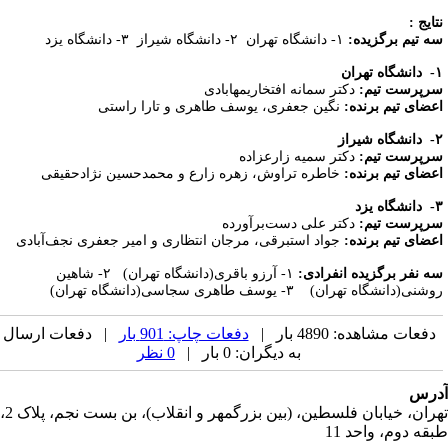
تایج
:
ه تیم برگزیده:
۱- دانشگاه تهران ۲- دانشگاه شیراز ۳- دانشگاه یزد
دانشگاه تهران
رپرست تیم:
دکتر سمانه افتخاری­مهابادی
عضای تیم برنده:
نگین جعفری، یوسف طاهری و تارا راستی
دانشگاه شیراز
رپرست تیم:
دکتر سمیه زارع­زاده
عضای تیم برنده:
خاطره تراوش، زهره زارع و محمدحسین نژادحقیقی
دانشگاه یزد
رپرست تیم:
دکتر علی دست­‌برآورده
عضای تیم برنده:
جواد استبرقی، مرجان انتظاری و امیر جعفری ­نجف­‌آبادی
ه نفر برگزیده انفرادی:
۱- آرزو باقری(دانشگاه تهران)
۲- شاهین
وشنی(دانشگاه تهران)
۳- یوسف طاهری ­سجاسی(دانشگاه تهران)
دفعات مشاهده: 4890 بار |
دفعات چاپ: 901 بار
| دفعات ارسال
به دیگران: 0 بار |
0 نظر
رس
تهران، خیابان فلسطین، (بین بزرگمهر و انقلاب)، بن بست نجم، پلاک 2،
قه دوم، واحد 11