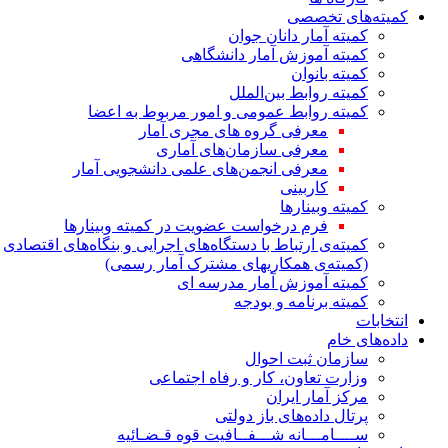
کمیته‌های تخصصی
کمیته آمار دانان جوان
کمیته آموزش آمار دانشگاهی
کمیته بانوان
کمیته روابط بین‌الملل
کمیته روابط عمومی و امور مربوط به اعضا
معرفی گروه های مجری آمار
معرفی سازمان‌های آماری
معرفی انجمن‌های علمی دانشجویی آمار
کاربینی
کمیته وبینارها
فرم درخواست عضویت در کمیته وبینارها
کمیته‌ی ارتباط با دستگاه‌های اجرایی و بنگاه‌های اقتصادی
(کمیته‌ی همکاریهای مشترک آمار رسمی)
کمیته آموزش آمار مدرسه ای
کمیته برنامه و بودجه
انتخابات
داده‌های خام
سازمان ثبت احوال
وزارت تعاون، کار و رفاه اجتماعی
مرکز آمار ایران
پرتال داده‌های باز دولتی
ســــامـــانه شـــفــافیت قوه قـضـائیه