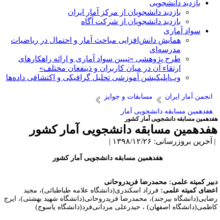
بازدید دانشجویی
بازدید دانشجویان از مرکز آمار ایران
بازدید دانشجویان از شرکت آگاه
سواد آماری
همایش دانش‌افزایی مباحث آمار و احتمال در ریاضیات
مدرسه‌ای
طرح پژوهشی «تبیین سواد آماری و ارائه راهکارهای
ارتقاء آن در میان کاربران و ذینفعان مختلف»
وب‌اپلیکیشن آموزشی تحلیل گرافیکی و اکتشافی داده‌ها
انجمن آمار ایران
مسابقات و جوایز
هفدهمین مسابقه دانشجویی آمار
فدهمین مسابقه دانشجویی آمار کشور
فدهمین مسابقه دانشجویی آمار کشور
آخرین بروزرسانی: ۱۳۹۸/۱۲/۲۶ |
هفدهمین مسابقه دانشجویی آمار کشور
بیر کمیته علمی: محمدرضا فریدروحانی
عضای کمیته علمی:
فرزاد اسکندری(دانشگاه علامه طباطبائی)، مجید
ضایی(دانشگاه بیرجند)، محمدرضا فریدروحانی(دانشگاه شهید بهشتی)، ایرج
اظمی(دانشگاه اصفهان) ، حیدرعلی مردانی­‌فرد(دانشگاه یاسوج)