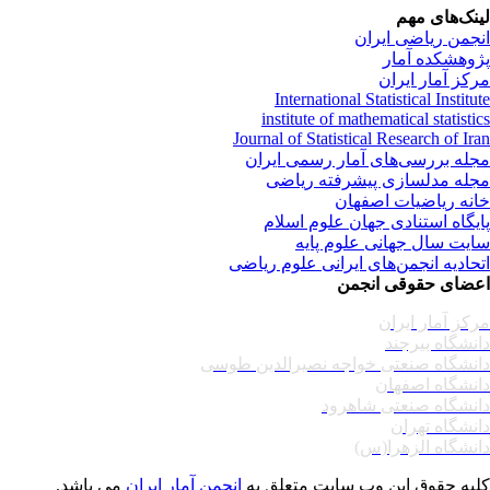
نک‌های مهم
جمن ریاضی ایران
وهشکده آمار
کز آمار ایران
International Statistical Institu
institute of mathematical statisti
Journal of Statistical Research of Ir
له بررسی‌های آمار رسمی ایران
له مدلسازی پیشرفته ریاضی
نه ریاضیات اصفهان
یگاه استنادی جهان علوم اسلام
یت سال جهانی علوم پایه
حادیه انجمن‌های ایرانی علوم ریاضی
ضای حقوقی انجمن
کز آمار ایران
نشگاه بیرجند
نشگاه صنعتی خواجه نصیرالدین طوسی
نشگاه اصفهان
نشگاه صنعتی شاهرود
نشگاه تهران
نشگاه الزهرا(س)
یه حقوق این وب سایت متعلق به
انجمن آمار ایران
می باشد.