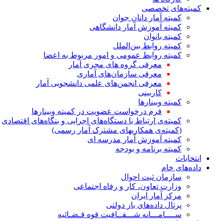
کمیته‌های تخصصی
کمیته آمار دانان جوان
کمیته آموزش آمار دانشگاهی
کمیته بانوان
کمیته روابط بین‌الملل
کمیته روابط عمومی و امور مربوط به اعضا
معرفی گروه های مجری آمار
معرفی سازمان‌های آماری
معرفی انجمن‌های علمی دانشجویی آمار
کاربینی
کمیته وبینارها
فرم درخواست عضویت در کمیته وبینارها
کمیته‌ی ارتباط با دستگاه‌های اجرایی و بنگاه‌های اقتصادی
(کمیته‌ی همکاریهای مشترک آمار رسمی)
کمیته آموزش آمار مدرسه ای
کمیته برنامه و بودجه
انتخابات
داده‌های خام
سازمان ثبت احوال
وزارت تعاون، کار و رفاه اجتماعی
مرکز آمار ایران
پرتال داده‌های باز دولتی
ســــامـــانه شـــفــافیت قوه قـضـائیه