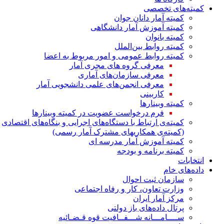
کمیته‌های تخصصی
کمیته آمار دانان جوان
کمیته آموزش آمار دانشگاهی
کمیته بانوان
کمیته روابط بین‌الملل
کمیته روابط عمومی و امور مربوط به اعضا
معرفی گروه های مجری آمار
معرفی سازمان‌های آماری
معرفی انجمن‌های علمی دانشجویی آمار
کاربینی
کمیته وبینارها
فرم درخواست عضویت در کمیته وبینارها
کمیته‌ی ارتباط با دستگاه‌های اجرایی و بنگاه‌های اقتصادی
(کمیته‌ی همکاریهای مشترک آمار رسمی)
کمیته آموزش آمار مدرسه ای
کمیته برنامه و بودجه
انتخابات
داده‌های خام
سازمان ثبت احوال
وزارت تعاون، کار و رفاه اجتماعی
مرکز آمار ایران
پرتال داده‌های باز دولتی
ســــامـــانه شـــفــافیت قوه قـضـائیه