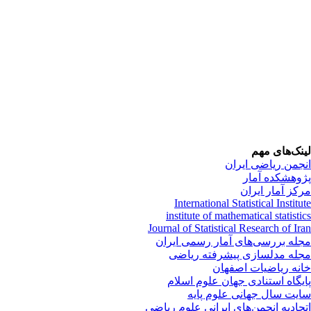
نک‌های مهم
جمن ریاضی ایران
وهشکده آمار
کز آمار ایران
International Statistical Institu
institute of mathematical statisti
Journal of Statistical Research of Ir
له بررسی‌های آمار رسمی ایران
له مدلسازی پیشرفته ریاضی
نه ریاضیات اصفهان
یگاه استنادی جهان علوم اسلام
یت سال جهانی علوم پایه
حادیه انجمن‌های ایرانی علوم ریاضی