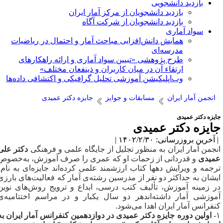
بازدید دانشجویی
بازدید دانشجویان از مرکز آمار ایران
بازدید دانشجویان از شرکت آگاه
سواد آماری
همایش دانش‌افزایی مباحث آمار و احتمال در ریاضیات
مدرسه‌ای
طرح پژوهشی «تبیین سواد آماری و ارائه راهکارهای
ارتقاء آن در میان کاربران و ذینفعان مختلف»
وب‌اپلیکیشن آموزشی تحلیل گرافیکی و اکتشافی داده‌ها
انجمن آمار ایران
مسابقات و جوایز
جایزه دکتر عمیدی
ایزه دکتر عمیدی
ایزه دکتر عمیدی
آخرین بروزرسانی: ۱۴۰۲/۲/۳۰ |
نجمن آمار ایران به منظور تجلیل از جایگاه علمی و فرهنگی
دکتر علی
میدی
و قدردانی از زحمات او که عمری را صرف آموزش، به‌­خصوص
رجمه و ویرایش دهها کتاب ارزشمند علمی کرده­‌اند جایزه‌ای به نام
یشان به حداکثر دو نفر از مدرسین رشته­‌ی آمار که فعالیت­‌های بارزی
ر زمینه آموزش، تألیف کتب درسی، ابداع و ترویج روش‌­های نوین
موزشی آمار داشته‌­اندهر دو سال یک­بار و در مراسم اختتامیه­‌ی
نفرانس آمار ایران اهدا می­‌شود.
اولین دوره جایزه دکتر عمیدی در دوازدهمین کنفرانس آمار ایران به