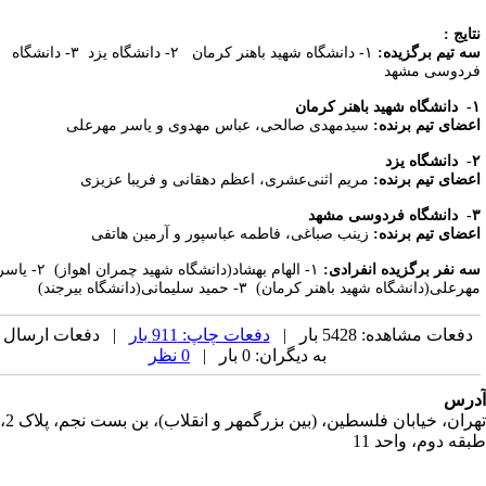
تایج
:
ه تیم برگزیده:
۱- دانشگاه شهید باهنر کرمان ۲- دانشگاه یزد ۳- دانشگاه
ردوسی مشهد
-
دانشگاه شهید باهنر کرمان
عضای تیم برنده:
سیدمهدی صالحی، عباس مهدوی و یاسر مهرعلی
دانشگاه یزد
عضای تیم برنده:
مریم اثنی‌­عشری، اعظم دهقانی و فریبا عزیزی
دانشگاه فردوسی مشهد
عضای تیم برنده:
زینب صباغی، فاطمه عباسپور و آرمین هاتفی
ه نفر برگزیده انفرادی:
۱- الهام بهشاد(دانشگاه شهید چمران اهواز) ۲- یاسر
رعلی(دانشگاه شهید باهنر کرمان) ۳- حمید سلیمانی(دانشگاه بیرجند)
دفعات مشاهده: 5428 بار |
دفعات چاپ: 911 بار
| دفعات ارسال
به دیگران: 0 بار |
0 نظر
رس
تهران، خیابان فلسطین، (بین بزرگمهر و انقلاب)، بن بست نجم، پلاک 2،
قه دوم، واحد 11