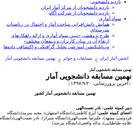
بازدید دانشجویی
بازدید دانشجویان از مرکز آمار ایران
بازدید دانشجویان از شرکت آگاه
سواد آماری
همایش دانش‌افزایی مباحث آمار و احتمال در ریاضیات
مدرسه‌ای
طرح پژوهشی «تبیین سواد آماری و ارائه راهکارهای
ارتقاء آن در میان کاربران و ذینفعان مختلف»
وب‌اپلیکیشن آموزشی تحلیل گرافیکی و اکتشافی داده‌ها
انجمن آمار ایران
مسابقات و جوایز
نهمین مسابقه دانشجویی آمار
همین مسابقه دانشجویی آمار
همین مسابقه دانشجویی آمار
آخرین بروزرسانی: ۱۳۹۷/۹/۲۰ |
نهمین مسابقه دانشجویی آمار کشور
بیر کمیته علمی: نادر نعمت‌الهی
عضای کمیته علمی:
ایرج کاظمی(دانشگاه اصفهان)، مجید سرمد(دانشگاه
ردوسی مشهد)، علیرضا نعمت‌الهی(دانشگاه شیراز)، نادر نعمت‌الهی(دانشگاه
لامه طباطبایی)، یداله واقعی(دانشگاه بیرجند)