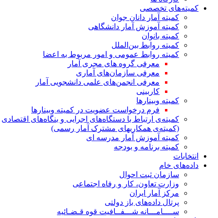
کمیته‌های تخصصی
کمیته آمار دانان جوان
کمیته آموزش آمار دانشگاهی
کمیته بانوان
کمیته روابط بین‌الملل
کمیته روابط عمومی و امور مربوط به اعضا
معرفی گروه های مجری آمار
معرفی سازمان‌های آماری
معرفی انجمن‌های علمی دانشجویی آمار
کاربینی
کمیته وبینارها
فرم درخواست عضویت در کمیته وبینارها
کمیته‌ی ارتباط با دستگاه‌های اجرایی و بنگاه‌های اقتصادی
(کمیته‌ی همکاریهای مشترک آمار رسمی)
کمیته آموزش آمار مدرسه ای
کمیته برنامه و بودجه
انتخابات
داده‌های خام
سازمان ثبت احوال
وزارت تعاون، کار و رفاه اجتماعی
مرکز آمار ایران
پرتال داده‌های باز دولتی
ســــامـــانه شـــفــافیت قوه قـضـائیه