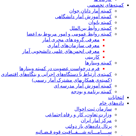
کمیته‌های تخصصی
کمیته آمار دانان جوان
کمیته آموزش آمار دانشگاهی
کمیته بانوان
کمیته روابط بین‌الملل
کمیته روابط عمومی و امور مربوط به اعضا
معرفی گروه های مجری آمار
معرفی سازمان‌های آماری
معرفی انجمن‌های علمی دانشجویی آمار
کاربینی
کمیته وبینارها
فرم درخواست عضویت در کمیته وبینارها
کمیته‌ی ارتباط با دستگاه‌های اجرایی و بنگاه‌های اقتصادی
(کمیته‌ی همکاریهای مشترک آمار رسمی)
کمیته آموزش آمار مدرسه ای
کمیته برنامه و بودجه
انتخابات
داده‌های خام
سازمان ثبت احوال
وزارت تعاون، کار و رفاه اجتماعی
مرکز آمار ایران
پرتال داده‌های باز دولتی
ســــامـــانه شـــفــافیت قوه قـضـائیه