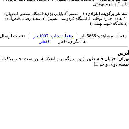
انشگاه شهید بهشتی
ه نفر برگزیده انفرادی:
۱- منصور آقابابایی­‌جزی(دانشگاه صنعتی اصفهان)
۲- هادی جباری‌­نوقابی (دانشگاه فردوسی مشهد) ۳- مجید رضایی­‌فیض‌آبادی
دانشگاه شهید بهشتی)
فعات مشاهده: 5866 بار |
دفعات چاپ: 1007 بار
| دفعات ارسال
به دیگران: 0 بار |
0 نظر
رس
تهران، خیابان فلسطین، (بین بزرگمهر و انقلاب)، بن بست نجم، پلاک 2،
قه دوم، واحد 11