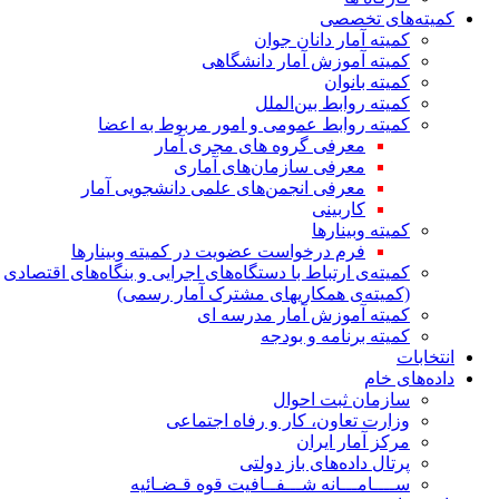
کمیته‌های تخصصی
کمیته آمار دانان جوان
کمیته آموزش آمار دانشگاهی
کمیته بانوان
کمیته روابط بین‌الملل
کمیته روابط عمومی و امور مربوط به اعضا
معرفی گروه های مجری آمار
معرفی سازمان‌های آماری
معرفی انجمن‌های علمی دانشجویی آمار
کاربینی
کمیته وبینارها
فرم درخواست عضویت در کمیته وبینارها
کمیته‌ی ارتباط با دستگاه‌های اجرایی و بنگاه‌های اقتصادی
(کمیته‌ی همکاریهای مشترک آمار رسمی)
کمیته آموزش آمار مدرسه ای
کمیته برنامه و بودجه
انتخابات
داده‌های خام
سازمان ثبت احوال
وزارت تعاون، کار و رفاه اجتماعی
مرکز آمار ایران
پرتال داده‌های باز دولتی
ســــامـــانه شـــفــافیت قوه قـضـائیه