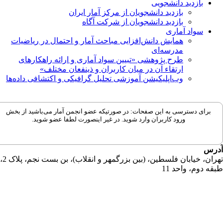
بازدید دانشجویی
بازدید دانشجویان از مرکز آمار ایران
بازدید دانشجویان از شرکت آگاه
سواد آماری
همایش دانش‌افزایی مباحث آمار و احتمال در ریاضیات
مدرسه‌ای
طرح پژوهشی «تبیین سواد آماری و ارائه راهکارهای
ارتقاء آن در میان کاربران و ذینفعان مختلف»
وب‌اپلیکیشن آموزشی تحلیل گرافیکی و اکتشافی داده‌ها
برای دسترسی به این صفحات: در صورتیکه عضو انجمن آمار می‌باشید از بخش
ورود کاربران وارد شوید. در غیر اینصورت لطفا عضو شوید.
رس
تهران، خیابان فلسطین، (بین بزرگمهر و انقلاب)، بن بست نجم، پلاک 2،
قه دوم، واحد 11