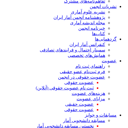
تفاهم‌نامه‌های مشترک
نشریات انجمن
نشریه علوم آماری
پژوهشنامه انجمن آمار ایران
مجله اندیشه آماری
خبرنامه انجمن
کتاب‌ها
گردهمایی‌ها
کنفرانس آمار ایران
سمینار احتمال و فرایندهای تصادفی
همایش‌های تخصصی
عضویت
راهنمای ثبت نام
فرم ثبت‌نام عضو حقیقی
عضویت حقوقی در انجمن
عضویت حقوقی
ثبت نام عضویت حقوقی (آنلاین)
هزینه‌های عضویت
مزایای عضویت
عضویت حقیقی
عضویت حقوقی
مسابقات و جوایز
مسابقه دانشجویی آمار
نخستین مسابقه دانشجویی آمار