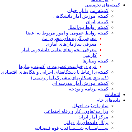
کمیته‌های تخصصی
کمیته آمار دانان جوان
کمیته آموزش آمار دانشگاهی
کمیته بانوان
کمیته روابط بین‌الملل
کمیته روابط عمومی و امور مربوط به اعضا
معرفی گروه های مجری آمار
معرفی سازمان‌های آماری
معرفی انجمن‌های علمی دانشجویی آمار
کاربینی
کمیته وبینارها
فرم درخواست عضویت در کمیته وبینارها
کمیته‌ی ارتباط با دستگاه‌های اجرایی و بنگاه‌های اقتصادی
(کمیته‌ی همکاریهای مشترک آمار رسمی)
کمیته آموزش آمار مدرسه ای
کمیته برنامه و بودجه
انتخابات
داده‌های خام
سازمان ثبت احوال
وزارت تعاون، کار و رفاه اجتماعی
مرکز آمار ایران
پرتال داده‌های باز دولتی
ســــامـــانه شـــفــافیت قوه قـضـائیه