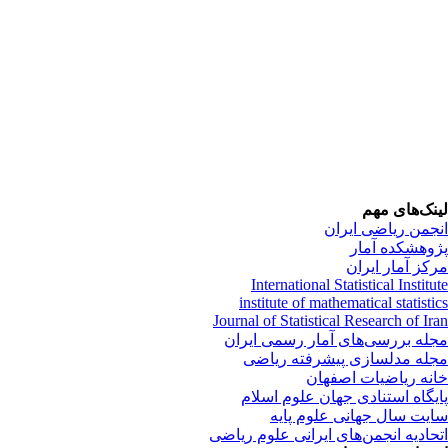
نک‌های مهم
جمن ریاضی ایران
وهشکده آمار
کز آمار ایران
International Statistical Instit
institute of mathematical statist
Journal of Statistical Research of Ir
له بررسی‌های آمار رسمی ایران
له مدلسازی پیشرفته ریاضی
نه ریاضیات اصفهان
یگاه استنادی جهان علوم اسلام
یت سال جهانی علوم پایه
حادیه انجمن‌های ایرانی علوم ریاضی