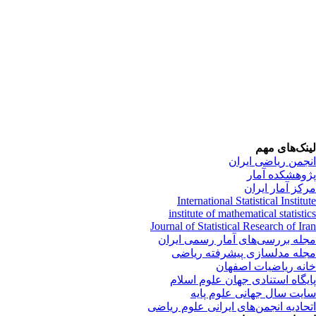
نک‌های مهم
جمن ریاضی ایران
وهشکده آمار
کز آمار ایران
International Statistical Instit
institute of mathematical statist
Journal of Statistical Research of Ir
له بررسی‌های آمار رسمی ایران
له مدلسازی پیشرفته ریاضی
نه ریاضیات اصفهان
یگاه استنادی جهان علوم اسلام
یت سال جهانی علوم پایه
حادیه انجمن‌های ایرانی علوم ریاضی