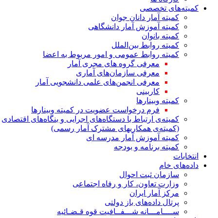
کمیته‌های تخصصی
کمیته آمار دانان جوان
کمیته آموزش آمار دانشگاهی
کمیته بانوان
کمیته روابط بین‌الملل
کمیته روابط عمومی و امور مربوط به اعضا
معرفی گروه های مجری آمار
معرفی سازمان‌های آماری
معرفی انجمن‌های علمی دانشجویی آمار
کاربینی
کمیته وبینارها
فرم درخواست عضویت در کمیته وبینارها
کمیته‌ی ارتباط با دستگاه‌های اجرایی و بنگاه‌های اقتصادی
(کمیته‌ی همکاریهای مشترک آمار رسمی)
کمیته آموزش آمار مدرسه ای
کمیته برنامه و بودجه
انتخابات
داده‌های خام
سازمان ثبت احوال
وزارت تعاون، کار و رفاه اجتماعی
مرکز آمار ایران
پرتال داده‌های باز دولتی
ســــامـــانه شـــفــافیت قوه قـضـائیه