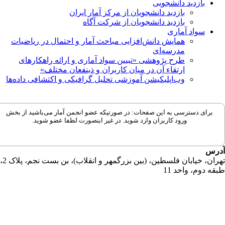
بازدید دانشجویی
بازدید دانشجویان از مرکز آمار ایران
بازدید دانشجویان از شرکت آگاه
سواد آماری
همایش دانش‌افزایی مباحث آمار و احتمال در ریاضیات
مدرسه‌ای
طرح پژوهشی «تبیین سواد آماری و ارائه راهکارهای
ارتقاء آن در میان کاربران و ذینفعان مختلف»
وب‌اپلیکیشن آموزشی تحلیل گرافیکی و اکتشافی داده‌ها
برای دسترسی به این صفحات: در صورتیکه عضو انجمن آمار می‌باشید از بخش
ورود کاربران وارد شوید. در غیر اینصورت لطفا عضو شوید.
رس
تهران، خیابان فلسطین، (بین بزرگمهر و انقلاب)، بن بست نجم، پلاک 2،
قه دوم، واحد 11