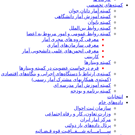
کمیته‌های تخصصی
کمیته آمار دانان جوان
کمیته آموزش آمار دانشگاهی
کمیته بانوان
کمیته روابط بین‌الملل
کمیته روابط عمومی و امور مربوط به اعضا
معرفی گروه های مجری آمار
معرفی سازمان‌های آماری
معرفی انجمن‌های علمی دانشجویی آمار
کاربینی
کمیته وبینارها
فرم درخواست عضویت در کمیته وبینارها
کمیته‌ی ارتباط با دستگاه‌های اجرایی و بنگاه‌های اقتصادی
(کمیته‌ی همکاریهای مشترک آمار رسمی)
کمیته آموزش آمار مدرسه ای
کمیته برنامه و بودجه
انتخابات
داده‌های خام
سازمان ثبت احوال
وزارت تعاون، کار و رفاه اجتماعی
مرکز آمار ایران
پرتال داده‌های باز دولتی
ســــامـــانه شـــفــافیت قوه قـضـائیه