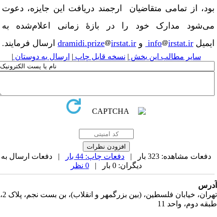
ود، از تمامی متقاضیان ارجمند دریافت این جایزه، دعوت
ی‌شود مدارک خود را در بازهٔ زمانی اعلام‌شده به
یمیل
irstat.ir
info
و
irstat.ir
dramidi.prize
ارسال فرمایند.
سایر مطالب این بخش
|
نسخه قابل چاپ
|
ارسال به دوستان
|
دفعات مشاهده: 323 بار |
دفعات چاپ: 44 بار
| دفعات ارسال به
دیگران: 0 بار |
0 نظر
رس
تهران، خیابان فلسطین، (بین بزرگمهر و انقلاب)، بن بست نجم، پلاک 2،
قه دوم، واحد 11