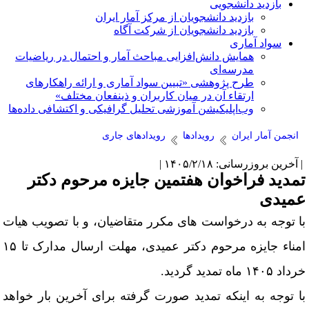
بازدید دانشجویی
بازدید دانشجویان از مرکز آمار ایران
بازدید دانشجویان از شرکت آگاه
سواد آماری
همایش دانش‌افزایی مباحث آمار و احتمال در ریاضیات
مدرسه‌ای
طرح پژوهشی «تبیین سواد آماری و ارائه راهکارهای
ارتقاء آن در میان کاربران و ذینفعان مختلف»
وب‌اپلیکیشن آموزشی تحلیل گرافیکی و اکتشافی داده‌ها
انجمن آمار ایران
رویدادها
رویدادهای جاری
آخرین بروزرسانی: ۱۴۰۵/۲/۱۸ |
مدید فراخوان هفتمین جایزه مرحوم دکتر
میدی
ا توجه به درخواست‌ های مکرر متقاضیان، و با تصویب هیات
امناء جایزه مرحوم دکتر عمیدی، مهلت ارسال مدارک تا ۱۵
اد ۱۴۰۵ ماه تمدید گردید.
ا توجه به اینکه تمدید صورت گرفته برای آخرین بار خواهد