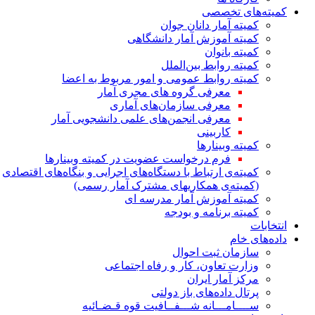
کمیته‌های تخصصی
کمیته آمار دانان جوان
کمیته آموزش آمار دانشگاهی
کمیته بانوان
کمیته روابط بین‌الملل
کمیته روابط عمومی و امور مربوط به اعضا
معرفی گروه های مجری آمار
معرفی سازمان‌های آماری
معرفی انجمن‌های علمی دانشجویی آمار
کاربینی
کمیته وبینارها
فرم درخواست عضویت در کمیته وبینارها
کمیته‌ی ارتباط با دستگاه‌های اجرایی و بنگاه‌های اقتصادی
(کمیته‌ی همکاریهای مشترک آمار رسمی)
کمیته آموزش آمار مدرسه ای
کمیته برنامه و بودجه
انتخابات
داده‌های خام
سازمان ثبت احوال
وزارت تعاون، کار و رفاه اجتماعی
مرکز آمار ایران
پرتال داده‌های باز دولتی
ســــامـــانه شـــفــافیت قوه قـضـائیه