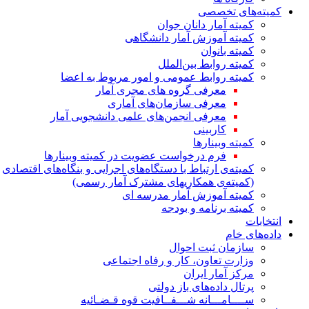
کمیته‌های تخصصی
کمیته آمار دانان جوان
کمیته آموزش آمار دانشگاهی
کمیته بانوان
کمیته روابط بین‌الملل
کمیته روابط عمومی و امور مربوط به اعضا
معرفی گروه های مجری آمار
معرفی سازمان‌های آماری
معرفی انجمن‌های علمی دانشجویی آمار
کاربینی
کمیته وبینارها
فرم درخواست عضویت در کمیته وبینارها
کمیته‌ی ارتباط با دستگاه‌های اجرایی و بنگاه‌های اقتصادی
(کمیته‌ی همکاریهای مشترک آمار رسمی)
کمیته آموزش آمار مدرسه ای
کمیته برنامه و بودجه
انتخابات
داده‌های خام
سازمان ثبت احوال
وزارت تعاون، کار و رفاه اجتماعی
مرکز آمار ایران
پرتال داده‌های باز دولتی
ســــامـــانه شـــفــافیت قوه قـضـائیه