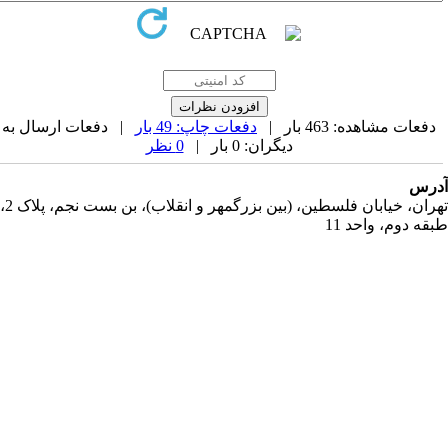
دفعات مشاهده: 463 بار |
دفعات چاپ: 49 بار
| دفعات ارسال به
دیگران: 0 بار |
0 نظر
رس
تهران، خیابان فلسطین، (بین بزرگمهر و انقلاب)، بن بست نجم، پلاک 2،
قه دوم، واحد 11