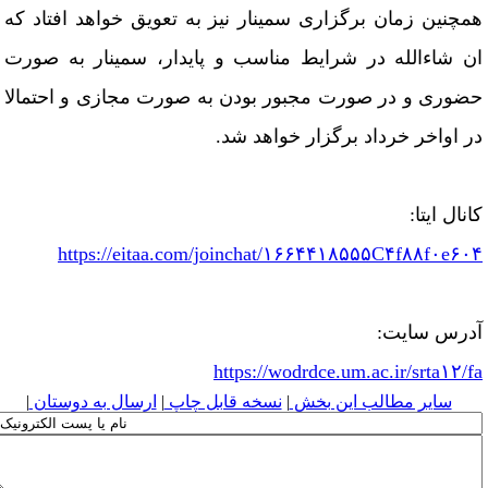
مچنین زمان برگزاری سمینار نیز به تعویق خواهد افتاد که
ن شاءالله در شرایط مناسب و پایدار، سمینار به صورت
ضوری و در صورت مجبور بودن به صورت مجازی و احتمالا
ر اواخر خرداد برگزار خواهد شد
.
انال ایتا
:
https://eitaa.com/joinchat/۱۶۶۴۴۱۸۵۵۵C۴f۸۸f۰e۶۰
درس سایت
:
https://wodrdce.um.ac.ir/srta۱۲/f
سایر مطالب این بخش
|
نسخه قابل چاپ
|
ارسال به دوستان
|