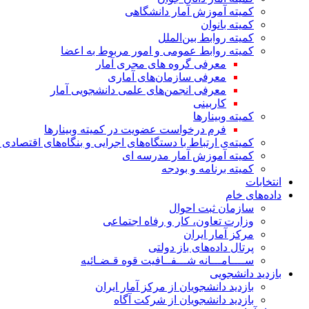
کمیته آموزش آمار دانشگاهی
کمیته بانوان
کمیته روابط بین‌الملل
کمیته روابط عمومی و امور مربوط به اعضا
معرفی گروه های مجری آمار
معرفی سازمان‌های آماری
معرفی انجمن‌های علمی دانشجویی آمار
کاربینی
کمیته وبینارها
فرم درخواست عضویت در کمیته وبینارها
کمیته‌ی ارتباط با دستگاه‌های اجرایی و بنگاه‌های اقتصا
کمیته آموزش آمار مدرسه ای
کمیته برنامه و بودجه
انتخابات
داده‌های خام
سازمان ثبت احوال
وزارت تعاون، کار و رفاه اجتماعی
مرکز آمار ایران
پرتال داده‌های باز دولتی
ســــامـــانه شـــفــافیت قوه قـضـائیه
بازدید دانشجویی
بازدید دانشجویان از مرکز آمار ایران
بازدید دانشجویان از شرکت آگاه