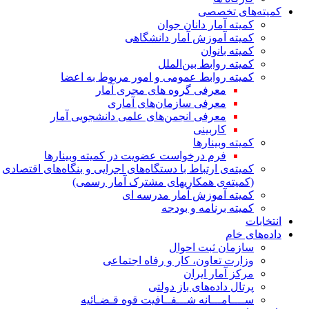
کمیته‌های تخصصی
کمیته آمار دانان جوان
کمیته آموزش آمار دانشگاهی
کمیته بانوان
کمیته روابط بین‌الملل
کمیته روابط عمومی و امور مربوط به اعضا
معرفی گروه های مجری آمار
معرفی سازمان‌های آماری
معرفی انجمن‌های علمی دانشجویی آمار
کاربینی
کمیته وبینارها
فرم درخواست عضویت در کمیته وبینارها
کمیته‌ی ارتباط با دستگاه‌های اجرایی و بنگاه‌های اقتصادی
(کمیته‌ی همکاریهای مشترک آمار رسمی)
کمیته آموزش آمار مدرسه ای
کمیته برنامه و بودجه
انتخابات
داده‌های خام
سازمان ثبت احوال
وزارت تعاون، کار و رفاه اجتماعی
مرکز آمار ایران
پرتال داده‌های باز دولتی
ســــامـــانه شـــفــافیت قوه قـضـائیه