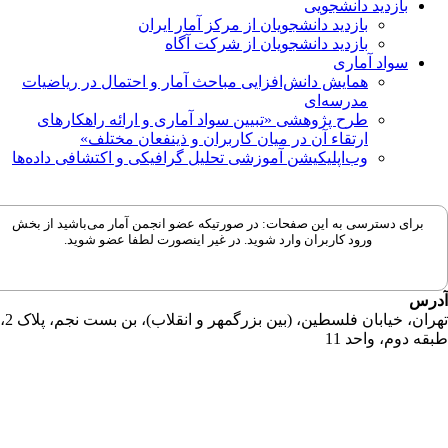
بازدید دانشجویی
بازدید دانشجویان از مرکز آمار ایران
بازدید دانشجویان از شرکت آگاه
سواد آماری
همایش دانش‌افزایی مباحث آمار و احتمال در ریاضیات
مدرسه‌ای
طرح پژوهشی «تبیین سواد آماری و ارائه راهکارهای
ارتقاء آن در میان کاربران و ذینفعان مختلف»
وب‌اپلیکیشن آموزشی تحلیل گرافیکی و اکتشافی داده‌ها
برای دسترسی به این صفحات: در صورتیکه عضو انجمن آمار می‌باشید از بخش
ورود کاربران وارد شوید. در غیر اینصورت لطفا عضو شوید.
رس
تهران، خیابان فلسطین، (بین بزرگمهر و انقلاب)، بن بست نجم، پلاک 2،
قه دوم، واحد 11