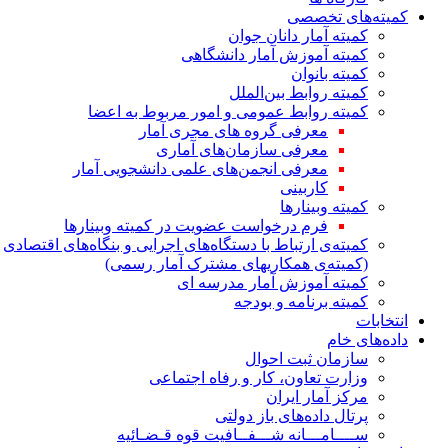
کمیته‌های تخصصی
کمیته آمار دانان جوان
کمیته آموزش آمار دانشگاهی
کمیته بانوان
کمیته روابط بین‌الملل
کمیته روابط عمومی و امور مربوط به اعضا
معرفی گروه های مجری آمار
معرفی سازمان‌های آماری
معرفی انجمن‌های علمی دانشجویی آمار
کاربینی
کمیته وبینارها
فرم درخواست عضویت در کمیته وبینارها
کمیته‌ی ارتباط با دستگاه‌های اجرایی و بنگاه‌های اقتصادی
(کمیته‌ی همکاریهای مشترک آمار رسمی)
کمیته آموزش آمار مدرسه ای
کمیته برنامه و بودجه
انتخابات
داده‌های خام
سازمان ثبت احوال
وزارت تعاون، کار و رفاه اجتماعی
مرکز آمار ایران
پرتال داده‌های باز دولتی
ســــامـــانه شـــفــافیت قوه قـضـائیه