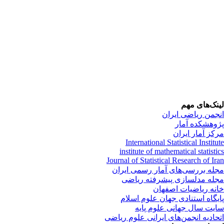
نک‌های مهم
جمن ریاضی ایران
وهشکده آمار
کز آمار ایران
International Statistical Instit
institute of mathematical statist
Journal of Statistical Research of Ir
له بررسی‌های آمار رسمی ایران
له مدلسازی پیشرفته ریاضی
نه ریاضیات اصفهان
یگاه استنادی جهان علوم اسلام
یت سال جهانی علوم پایه
حادیه انجمن‌های ایرانی علوم ریاضی