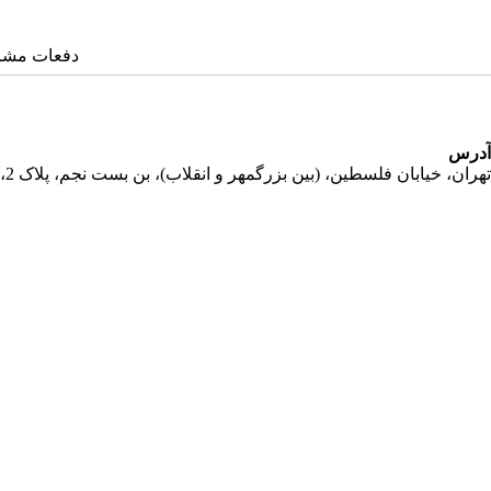
دفعات مشاهده: ۱۰
آدرس
تهران، خیابان فلسطین، (بین بزرگمهر و انقلاب)، بن بست نجم، پلاک 2، طبقه دوم، واحد 11