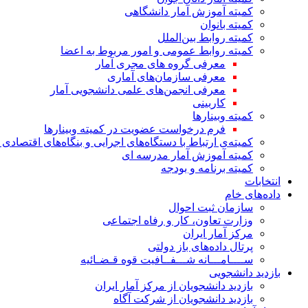
کمیته آموزش آمار دانشگاهی
کمیته بانوان
کمیته روابط بین‌الملل
کمیته روابط عمومی و امور مربوط به اعضا
معرفی گروه های مجری آمار
معرفی سازمان‌های آماری
معرفی انجمن‌های علمی دانشجویی آمار
کاربینی
کمیته وبینارها
فرم درخواست عضویت در کمیته وبینارها
کمیته‌ی ارتباط با دستگاه‌های اجرایی و بنگاه‌های اقتصا
کمیته آموزش آمار مدرسه ای
کمیته برنامه و بودجه
انتخابات
داده‌های خام
سازمان ثبت احوال
وزارت تعاون، کار و رفاه اجتماعی
مرکز آمار ایران
پرتال داده‌های باز دولتی
ســــامـــانه شـــفــافیت قوه قـضـائیه
بازدید دانشجویی
بازدید دانشجویان از مرکز آمار ایران
بازدید دانشجویان از شرکت آگاه