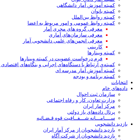
کمیته آموزش آمار دانشگاهی
کمیته بانوان
کمیته روابط بین‌الملل
کمیته روابط عمومی و امور مربوط به اعضا
معرفی گروه های مجری آمار
معرفی سازمان‌های آماری
معرفی انجمن‌های علمی دانشجویی آمار
کاربینی
کمیته وبینارها
فرم درخواست عضویت در کمیته وبینارها
کمیته‌ی ارتباط با دستگاه‌های اجرایی و بنگاه‌های اقتصا
کمیته آموزش آمار مدرسه ای
کمیته برنامه و بودجه
انتخابات
داده‌های خام
سازمان ثبت احوال
وزارت تعاون، کار و رفاه اجتماعی
مرکز آمار ایران
پرتال داده‌های باز دولتی
ســــامـــانه شـــفــافیت قوه قـضـائیه
بازدید دانشجویی
بازدید دانشجویان از مرکز آمار ایران
بازدید دانشجویان از شرکت آگاه