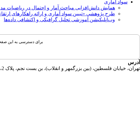
سواد آماری
همایش دانش‌افزایی مباحث آمار و احتمال در ریاضیات مد
طرح پژوهشی «تبیین سواد آماری و ارائه راهکارهای ارتقاء
وب‌اپلیکیشن آموزشی تحلیل گرافیکی و اکتشافی داده‌ها
برای دسترسی به این صفحات
آدرس
تهران، خیابان فلسطین، (بین بزرگمهر و انقلاب)، بن بست نجم، پلاک 2، طبقه دوم، واحد 11