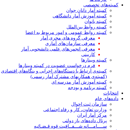
کمیته‌های تخصصی
کمیته آمار دانان جوان
کمیته آموزش آمار دانشگاهی
کمیته بانوان
کمیته روابط بین‌الملل
کمیته روابط عمومی و امور مربوط به اعضا
معرفی گروه های مجری آمار
معرفی سازمان‌های آماری
معرفی انجمن‌های علمی دانشجویی آمار
کاربینی
کمیته وبینارها
فرم درخواست عضویت در کمیته وبینارها
کمیته‌ی ارتباط با دستگاه‌های اجرایی و بنگاه‌های اقتصادی
(کمیته‌ی همکاریهای مشترک آمار رسمی)
کمیته آموزش آمار مدرسه ای
کمیته برنامه و بودجه
انتخابات
داده‌های خام
سازمان ثبت احوال
وزارت تعاون، کار و رفاه اجتماعی
مرکز آمار ایران
پرتال داده‌های باز دولتی
ســــامـــانه شـــفــافیت قوه قـضـائیه