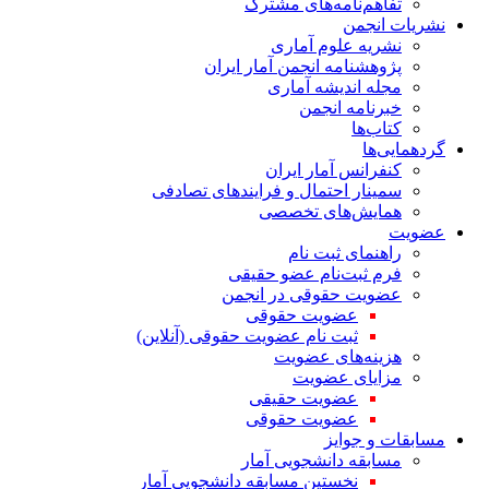
تفاهم‌نامه‌های مشترک
نشریات انجمن
نشریه علوم آماری
پژوهشنامه انجمن آمار ایران
مجله اندیشه آماری
خبرنامه انجمن
کتاب‌ها
گردهمایی‌ها
کنفرانس آمار ایران
سمینار احتمال و فرایندهای تصادفی
همایش‌های تخصصی
عضویت
راهنمای ثبت نام
فرم ثبت‌نام عضو حقیقی
عضویت حقوقی در انجمن
عضویت حقوقی
ثبت نام عضویت حقوقی (آنلاین)
هزینه‌های عضویت
مزایای عضویت
عضویت حقیقی
عضویت حقوقی
مسابقات و جوایز
مسابقه دانشجویی آمار
نخستین مسابقه دانشجویی آمار