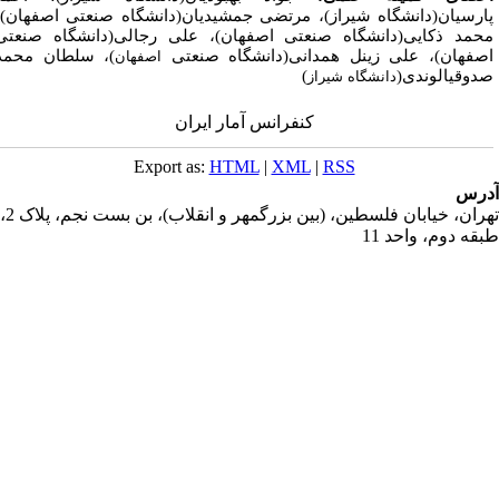
ارسیان(دانشگاه شیراز)، مرتضی جمشیدیان(دانشگاه صنعتی اصفهان)،
حمد ذکایی(دانشگاه صنعتی اصفهان)، علی رجالی(دانشگاه صنعتی
صفهان)، علی زینل­ همدانی(دانشگاه صنعتی
)، سلطان محمد
اصفهان
دوقی­الوندی(
)
دانشگاه
شیراز
کنفرانس آمار ایران
Export as:
HTML
|
XML
|
RSS
رس
تهران، خیابان فلسطین، (بین بزرگمهر و انقلاب)، بن بست نجم، پلاک 2،
قه دوم، واحد 11