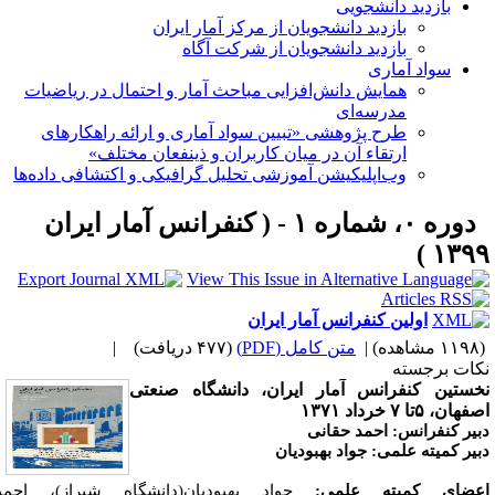
بازدید دانشجویی
بازدید دانشجویان از مرکز آمار ایران
بازدید دانشجویان از شرکت آگاه
سواد آماری
همایش دانش‌افزایی مباحث آمار و احتمال در ریاضیات
مدرسه‌ای
طرح پژوهشی «تبیین سواد آماری و ارائه راهکارهای
ارتقاء آن در میان کاربران و ذینفعان مختلف»
وب‌اپلیکیشن آموزشی تحلیل گرافیکی و اکتشافی داده‌ها
دوره ۰، شماره ۱ - ( کنفرانس آمار ایران
۱۳۹۹ 
اولین کنفرانس آمار ایران
۱۱ مشاهده)
|
متن کامل (PDF)
(۴۷۷ دریافت)
|
کات برجسته
خستین کنفرانس آمار ایران، دانشگاه صنعتی
هان، ۵تا ۷ خرداد ۱۳۷۱
بیر کنفرانس: احمد حقانی
بیر کمیته علمی: جواد بهبودیان
عضای کمیته علمی:
جواد بهبودیان(دانشگاه شیراز)، احمد